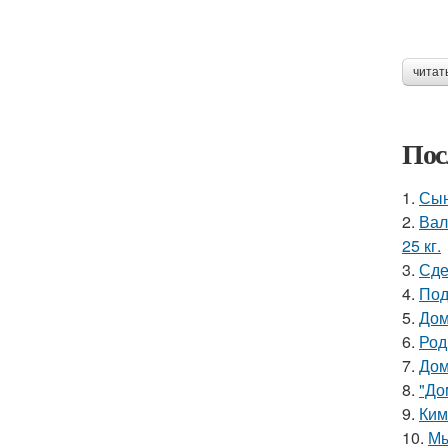
читат
Пос
1.
Сын
2.
Вал
25 кг.
3.
Сде
4.
Под
5.
Дом
6.
Род
7.
Дом
8.
"До
9.
Ким
10.
Мы