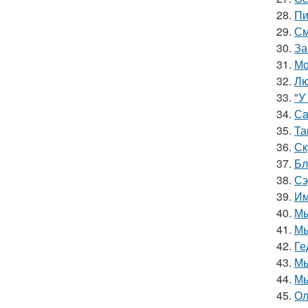
28.
Пи
29.
См
30.
За
31.
Мо
32.
Лю
33.
"У
34.
Сa
35.
Та
36.
Ск
37.
Бл
38.
Сэ
39.
Им
40.
Мы
41.
Мы
42.
Ге
43.
Мы
44.
Мы
45.
Ол