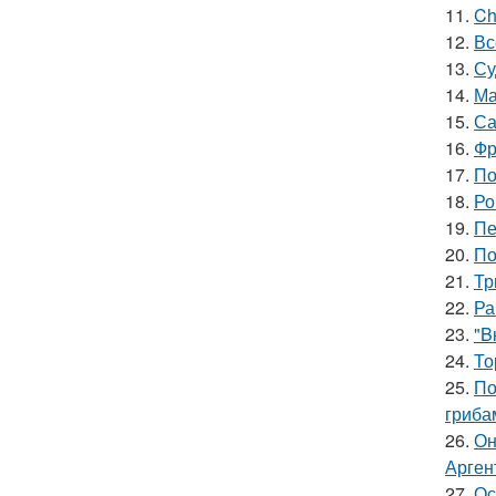
11.
Ch
12.
Вс
13.
Су
14.
Ма
15.
Са
16.
Фр
17.
По
18.
Ро
19.
Пе
20.
По
21.
Тр
22.
Ра
23.
"B
24.
То
25.
По
гриба
26.
Он
Арген
27.
Ос