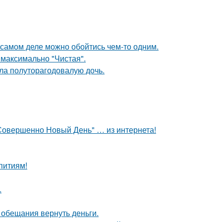
на самом деле можно обойтись чем-то одним.
 максимально "Чистая".
ла полуторагодовалую дочь.
: Совершенно Новый День" … из интернета!
питиям!
.
е обещания вернуть деньги.