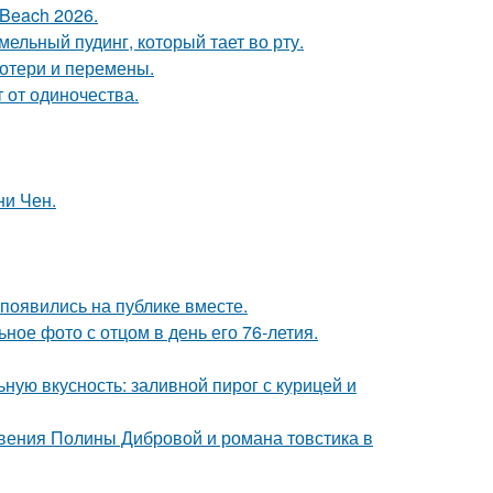
Beach 2026.
ельный пудинг, который тает во рту.
потери и перемены.
 от одиночества.
ни Чен.
 появились на публике вместе.
ное фото с отцом в день его 76-летия.
ную вкусность: заливной пирог с курицей и
новения Полины Дибровой и романа товстика в