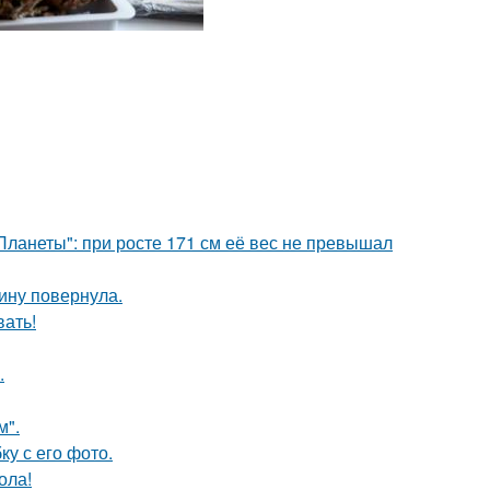
ланеты": при росте 171 см её вес не превышал
пину повернула.
вать!
.
м".
у с его фото.
ола!