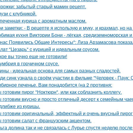
рожки: забытый старый мамин рецепт.
узи с клубникой.
печенная курица с ароматным маслом.
и заметки: - В рецепте я использую и муку, и крахмал, но 
бимая кухня Виктории Бони - лёгкая, средиземноморская и
 нас Появились Общие Интересы": Лиза Арзамасова показа
лaт "Цeзapь" c куpицeй и идeaльным coуcoм.
кое вы точно еще не готовили!
умбpия в гоpчичном соусе.
ины - идеальная основа для самых разных сладостей.
ди синк узнала о своём участии в фильме "Человек - Паук
бирное печенье. Вам понадобится (на 2 противня:
 готовим пирог "Ноктюрн", или как соблазнить коллегу.
 готовим вкусно и просто отличный десерт к семейным чае
длибже из курицы.
 готовим оригинальный, эффектный и очень вкусный пирог
 готовим салат с французским акцентом.
ьга долина так и не связалась с Лурье спустя неделю посл