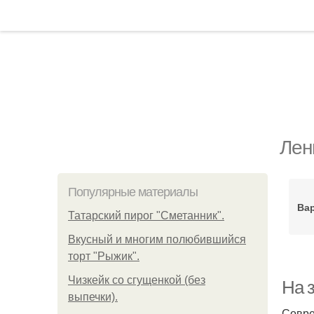
Лен
Популярные материалы
Вар
Татарский пирог "Сметанник".
Вкусный и многим полюбившийся
торт "Рыжик".
Чизкейк со сгущенкой (без
На 
выпечки).
Совре