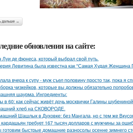
ь дальше →
ледние обновления на сайте:
 Луи де фюнеса, который выбрал свой путь.
ерия Левитина была известна как "Самая Худая Женщина П
лала вчера к супу - муж съел половину просто так, пока я с
борка чизкейков, которые вы должны обязательно попробо
ашняя шаурма. Ингредиенты:
ы в 60: как сейчас живёт дочь москвички Галины шубениной
ашний хлеб на СКОВОРОДЕ.
машний Шашлык в Духовке: без Мангала, но с тем же Вкусо
 кардашьян требует 167 тысяч долларов с мужчины за ошибк
 готовим быстрые домашние разносолы осенне зимнего ст