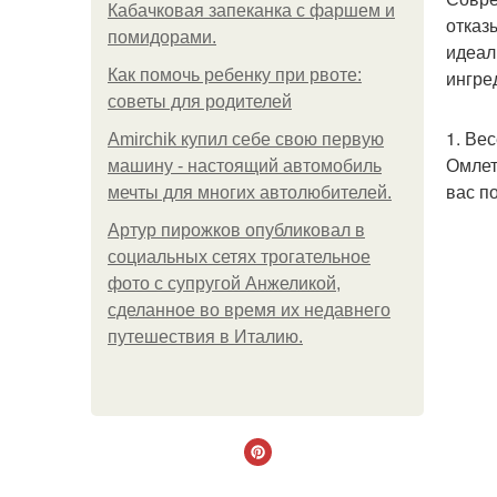
Кабачковая запеканка с фаршем и
отказ
помидорами.
идеал
Как помочь ребенку при рвоте:
ингре
советы для родителей
1. Ве
Amirchik купил себе свою первую
Омлет
машину - настоящий автомобиль
вас п
мечты для многих автолюбителей.
Артур пирожков опубликовал в
социальных сетях трогательное
фото с супругой Анжеликой,
сделанное во время их недавнего
путешествия в Италию.