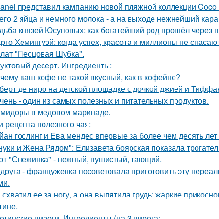
anel представил кампанию новой пляжной коллекции Coco 
его 2 яйца и немного молока - а на выходе нежнейший карам
дьба князей Юсуповых: как богатейший род прошёл через 
рго Хемингуэй: когда успех, красота и миллионы не спасают
лат "Песцовая Шубка".
уктовый десерт. Ингредиенты:
чему ваш кофе не такой вкусный, как в кофейне?
берт де ниро на детской площадке с дочкой джией и Тиффа
чень - один из самых полезных и питательных продуктов.
мидоры в медовом маринаде.
и рецепта полезного чая:
йан гослинг и Ева мендес впервые за более чем десять лет
нуки и Жена Рядом": Eлизавета боярская показала трогатель
рт "Снежинка" - нежный, пушистый, тающий.
друга - француженка посоветовала приготовить эту нереаль
ми.
 схватил ее за ногу, а она выпятила грудь: жаркие прикос
тине.
етинские пироги. Ингредиенты (на 3 пирога: