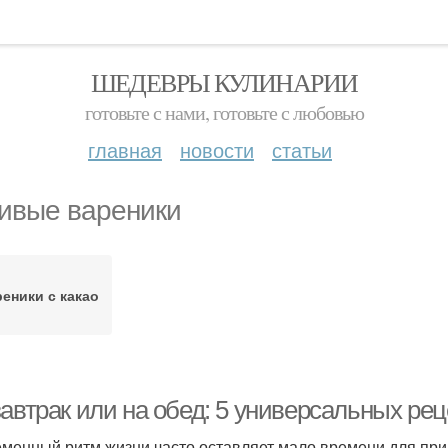
ШЕДЕВРЫ КУЛИНАРИИ
готовьте с нами, готовьте с любовью
главная
новости
статьи
ивые вареники
еники с какао
завтрак или на обед: 5 универсальных ре
менный ритм жизни часто оставляет мало времени для приго