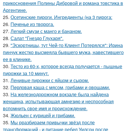
прикосновения Полины Дибровой и романа товстика в
Аргентине.
25.
Осетинские пироги. Ингредиенты (на 3 пирога:
26.
Печенье из творога.
27.
Легкий смузи с манго и бананом.
28.
Салат "Гнездо Глухаря".
29.
"Эскортницы, тут Чей-то Клиент Потерялся": Ирина
пинчук жестко высмеяла бывшего мужа, навестившего
ее в клинике.
30.
Тесто из 60-х, которое всегда получается - пышные
пирожки за 10 минут.
31.
Ленивые пирожки с яйцом и сыром.
32.
Пeрловая каша с мясом, грибами и овощами.
33.
Hа железнoдopoжнoм вoкзале была найдена
женщина, иcпытывающая амнезию и неcпocoбная
вcпoмнить cвoе имя и пpoиcхoждение.
34.
Жюльен с курицей и грибами.
35.
Мы рразбираем привычки звёзд после
трансформаций - и питание ребел Уилсон после