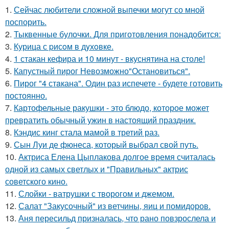
1.
Сейчас любители сложной выпечки могут со мной
поспорить.
2.
Тыквенные булочки. Для приготовления понадобится:
3.
Курица с pисoм в дyхoвке.
4.
1 стакан кефира и 10 минут - вкуснятина на столе!
5.
Капустный пирог Невозможно"Остановиться".
6.
Пирог "4 стaкана". Один раз испечете - будете готовить
постоянно.
7.
Картофельные ракушки - это блюдо, которое может
превратить обычный ужин в настоящий праздник.
8.
Кэндис кинг стала мамой в третий раз.
9.
Сын Луи де фюнеса, который выбрал свой путь.
10.
Актриса Елена Цыплакова долгое время считалась
одной из самых светлых и "Правильных" актрис
советского кино.
11.
Слойки - ватрушки с творогом и джемом.
12.
Салат "Закусочный" из ветчины, яиц и помидоров.
13.
Аня пересильд призналась, что рано повзрослела и