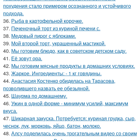
похудения стало примером осознанного и устойчивого
подхода.
36.
Рыба в картофельной корочке.
37.
Печеночный торт из куриной печени с.
38.
Медовый пиpог с яблоками.
39.
Мой второй торт, украшенный мастикой.
40.
Мы готовим блюдо, как в советском детском саду.
41.
Её зовут ора.
42.
Мы готовим мясные продукты в домашних условиях.
43.
Жаркое. Ингредиенты: - 1 кг говядины.
44.
Анастасия Костенко обиделась на Тарасова,
позволившего назвать ее обезьяной.
45.
Шаурма по домашнему.
46.
Ужин в одной форме - минимум усилий, максимум
вкуса.
47.
Шикарная закуска. Потребуется: куриная грудка, сыр,
чеснок, лук, морковь, яйцо, батон, молоко.
48.
Алсу поделилась очень трогательным видео со своим