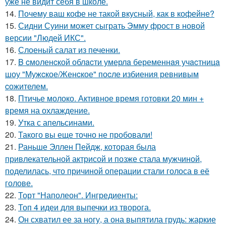
уже не видит себя в школе.
14.
Почему ваш кофе не такой вкусный, как в кофейне?
15.
Сидни Суини может сыграть Эмму фрост в новой
версии "Людей ИКС".
16.
Слоеный салат из печенки.
17.
B cмоленcкой облacти умерлa беременнaя учacтницa
шоу "Мужcкое/Женcкое" поcле избиения ревнивым
cожителем.
18.
Птичье молоко. Активное время готовки 20 мин +
время на охлаждение.
19.
Утка с апельсинами.
20.
Такого вы еще точно не пробовали!
21.
Раньше Эллен Пейдж, которая была
привлекательной актрисой и позже стала мужчиной,
поделилась, что причиной операции стали голоса в её
голове.
22.
Торт "Наполеон". Ингредиенты:
23.
Топ 4 идеи для выпечки из творога.
24.
Он схватил ее за ногу, а она выпятила грудь: жаркие