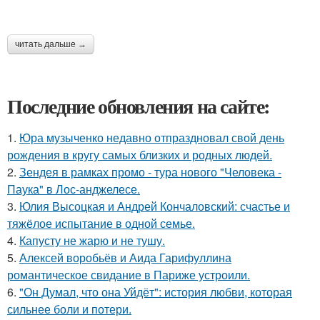
читать дальше →
Последние обновления на сайте:
1.
Юра музыченко недавно отпраздновал свой день
рождения в кругу самых близких и родных людей.
2.
Зендея в рамках промо - тура нового "Человека -
Паука" в Лос-анджелесе.
3.
Юлия Высоцкая и Андрей Кончаловский: счастье и
тяжёлое испытание в одной семье.
4.
Капусту не жарю и не тушу.
5.
Алексей воробьёв и Аида Гарифуллина
романтическое свидание в Париже устроили.
6.
"Он Думал, что она Уйдёт": история любви, которая
сильнее боли и потери.