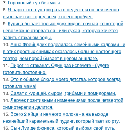
7.
Гороховый суп без мяса.
8.
Я варю этот суп три раза в неделю, и он неизменно
вызывает восторг у всех, кто его пробует.
9.
Курица бывает только двух видов: сочная, от которой
невозможно оторваться - или сухая, которую хочется
запить стаканом воды.
10.
Анна Фрейндлих поделилась семейными кадрами - и
в этих простых снимках оказалось больше настоящего
театра, чем порой бывает в целом аншлаге.
11.
Пирог "4 стaкана". Один раз испечете - будете
готовить постоянно.
12.
Это любимое блюдо моего детства, которое всегда
готовила мама!
13.
Салат с курицей, сыром, грибами и помидорами.
14.
Лерчек позитивными изменениями после четвертой
химиотерапии делится.
15.
Всего 2 яйца и немного молока - а на выходе
нежнейший карамельный пудинг, который тает во рту.
16.
Сын Луи де фюнеса, который выбрал свой путь.