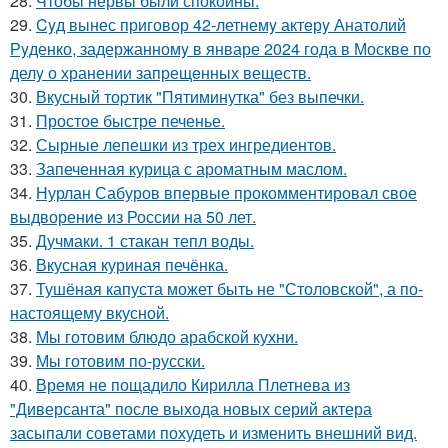
28.
Чтобы нервы были спокойны.
29.
Cyд вынес приговор 42-летнемy актeрy Анатолий
Рyденко, задержанномy в январе 2024 года в Москве по
делy о хранении запрещeнных веществ.
30.
Вкусный тоpтик "Пятиминутка" без выпечки.
31.
Простое быстре печенье.
32.
Сырные лепешки из трех ингредиентов.
33.
Запеченная курица с ароматным маслом.
34.
Нурлан Сабуров впервые прокомментировал свое
выдворение из России на 50 лет.
35.
Дучмаки. 1 стакан тепл воды.
36.
Вкусная куриная печёнка.
37.
Тушёная капуста может быть не "Столовской", а по-
настоящему вкусной.
38.
Мы готовим блюдо арабской кухни.
39.
Мы готовим по-русски.
40.
Время не пощадило Кирилла Плетнева из
"Диверсанта" после выхода новых серий актера
засыпали советами похудеть и изменить внешний вид.