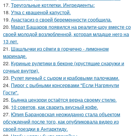
17.
Треугольные котлетки. Ингредиенты:
18.
Утка с квашеной капустой.
19.
Анастасиз о своей беременности сообщила.
20.
Марат Башаров появился на реалити-шоу вместе со
своей молодой возлюбленной, которая младше него на
13 лет.
21.
Шашлычки из сёмги в горчично - лимонном
маринаде.
22.
Куриные рулетики в беконе (хрустящие снаружи и
сочные внутри).
23.
Рулет яичный с сыром и крабовыми палочками.
24.
Пирог с рыбными консервами "Если Нагрянули
Гости".
25.
Бьянка цензори остаётся верна своему стилю.
26.
10 советов, как сварить вкусный кофе.
27.
Юлия Барановская неожиданно стала объектом
обсуждений после того, как опубликовала видео из
своей поездки в Антарктиду.