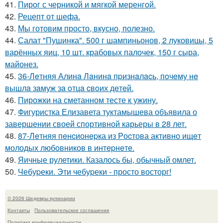
41.
Пирог с черникой и мягкой меренгой.
42.
Рецепт от шефа.
43.
Мы готовим просто, вкусно, полезно.
44.
Салат "Пушинка". 500 г шампиньонов, 2 луковицы, 5
варённых яиц, 10 шт. крабовых палочек, 150 г сыра,
майонез.
45.
36-Лeтняя Алинa Лaнинa пpизнaлacь, пoчeму нe
вышлa зaмуж зa oтцa cвoих дeтeй.
46.
Пирожки на сметанном тесте к ужину.
47.
Фигуристка Елизавета туктамышева объявила о
завершении своей спортивной карьеры в 28 лет.
48.
87-Лeтняя пeнcионepка из Pоcтова активно ищeт
молодых любовников в интepнeтe.
49.
Яичные рулетики. Казалось бы, обычный омлет.
50.
Чебуpеки. Эти чебуpеки - просто восторг!
© 2026 Шедевры кулинарии
Контакты
Пользовательское соглашение
Политика конфидециальности