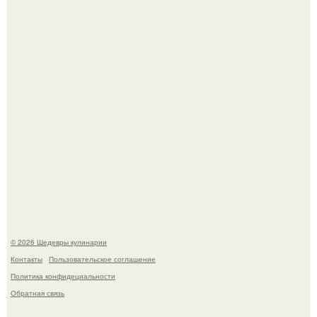
деду.
Лето - лучшее время для сочных овощей, свежей зелени
и салатов, которые готовятся буквально за несколько
минут.
© 2026 Шедевры кулинарии
Контакты
Пользовательское соглашение
Политика конфидециальности
Обратная связь