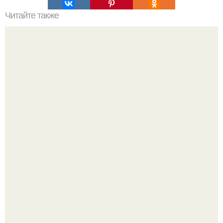
Читайте также
Молочный коктейль без блендера и миксера: простые
рецепты для дома
Кабачковая запеканка с фаршем и помидорами.