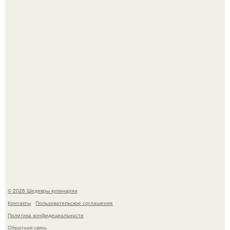
Самая популярная еда летом - мороженое.
Первый раз я попробовал его, когда приехал в гости к
деду.
© 2026 Шедевры кулинарии
Контакты
Пользовательское соглашение
Политика конфидециальности
Обратная связь