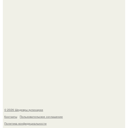
Первый раз я попробовал его, когда приехал в гости к
деду.
Этот рецепт с первого раза даже у новичков получается.
© 2026 Шедевры кулинарии
Контакты
Пользовательское соглашение
Политика конфидециальности