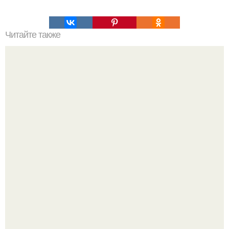
Читайте также
Японские панкейки. Невероятные японские панкейки.
Дeлaю yжe втopую нeдeлю.