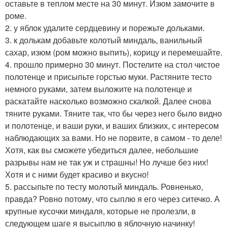
оставьте в теплом месте на 30 минут. Изюм замочите в
роме.
2. у яблок удалите сердцевину и порежьте дольками.
3. к долькам добавьте колотый миндаль, ванильный
сахар, изюм (ром можно выпить), корицу и перемешайте.
4. прошло примерно 30 минут. Постелите на стол чистое
полотенце и присыпьте горстью муки. Растяните тесто
немного руками, затем выложите на полотенце и
раскатайте насколько возможно скалкой. Далее снова
тяните руками. Тяните так, что бы через него было видно
и полотенце, и ваши руки, и ваших близких, с интересом
наблюдающих за вами. Но не порвите, в самом - то деле!
Хотя, как вы сможете убедиться далее, небольшие
разрывы нам не так уж и страшны! Но лучше без них!
Хотя и с ними будет красиво и вкусно!
5. рассыпьте по тесту молотый миндаль. Ровненько,
правда? Ровно потому, что сыплю я его через ситечко. А
крупные кусочки миндаля, которые не пролезли, в
следующем шаге я высыплю в яблочную начинку!