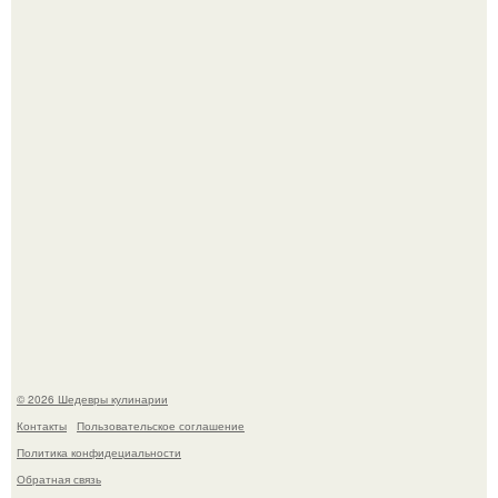
деду.
Родион Газманов тепло поздравил своего отца,
знаменитого певца Олега Газманова, с важным
юбилеем - 75-летием.
© 2026 Шедевры кулинарии
Контакты
Пользовательское соглашение
Политика конфидециальности
Обратная связь