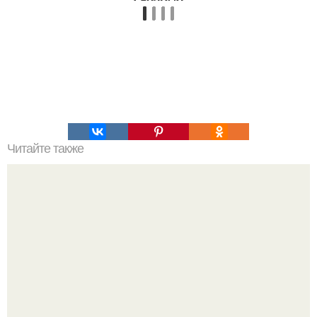
Читайте также
Ажурные блинчики - "ЭТО Бомба".