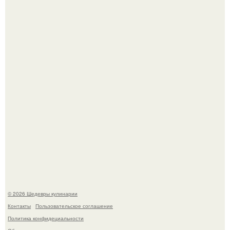
Не спешите выливать.
Зендея получила номинацию на премию "Эмми" в
категории "лучшая актриса в драматическом сериале" за
третий сезон "эйфории".
© 2026 Шедевры кулинарии
Контакты
Пользовательское соглашение
Политика конфидециальности