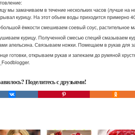
товление:
рицу мы замачиваем в течение нескольких часов (лучше на н
крывал курицу. На этот объем воды приходится примерно 40
небольшой ёмкости смешиваем соевый соус, растительное м
сушиваем курицу. Полученной смесью специй смазываем кур
ами апельсина. Связываем ножки. Помещаем в рукав для зап
конце готовки, открываем рукав и запекаем до румяной хруст
_Foodblogger.
авилось? Поделитесь с друзьями!