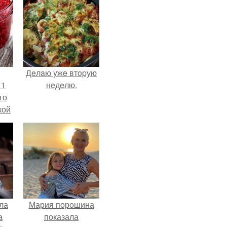
Дeлaю yжe втopую
 1
нeдeлю.
го
кой
ки,
на
ла
Мария порошина
а
показала