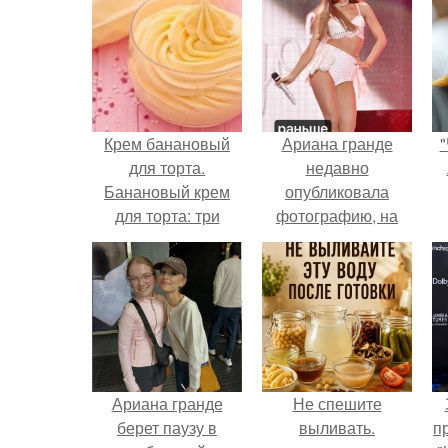
Крем банановый
Ариана гранде
"
для торта.
недавно
Банановый крем
опубликовала
для торта: три
фотографию, на
рецепта как
которой она
приготовить.
запечатлена вместе
с одной из своих
поклонниц.
Ариана гранде
Не спешите
берет паузу в
выливать.
п