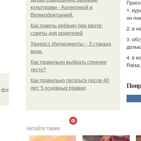
Приго
культурами - Аргентиной и
1. ку
Великобританией.
он по
Как помочь ребенку при рвоте:
2. в 
советы для родителей
3. об
Хворост. Ингредиенты: - 3 стакана
дольк
муки.
4. в 
Как правильно выбрать слоеное
Raisa
тесто?
Как правильно питаться после 40
Понр
⇦
лет: 5 основных правил
Читайте также