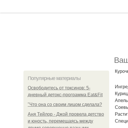
Ваш
Куроч
Популярные материалы
Ингре
Освободитесь от токсинов: 5-
Курица
дневный детокс-программа Eat&Fit
Апельс
"Что она со своим лицом сделала?
Соевы
Растит
Аня Тейлор - Джой провела детство
Специ
и юность, перемещаясь между
двумя совершенно разными