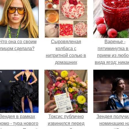
Что она со своим
Сыровяленая
Варенье -
лицом сделала?
колбаса с
пятиминутка в
нитритной солью в
прием из любо
домашних
вида ягод: ника
условиях. Мы
длительной вар
готовим сами:
все витамины 
сыровяленая
месте!
домашняя колбаса.
Зендея в рамках
Токсис публично
Зендея получи
ромо - тура нового
извинился перед
номинацию н