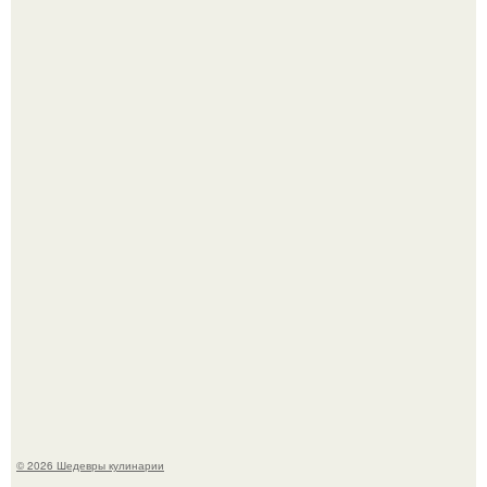
Токсис публично извинился перед генсухой на концерте
крида.
Первый раз я попробовал его, когда приехал в гости к
деду.
© 2026 Шедевры кулинарии