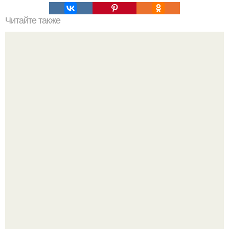
Читайте также
Хлеб цельнозерновой это, какой. Цельнозерновой хлеб.
Настоящий цельнозерновой хлеб очень для здоровья
полезен.