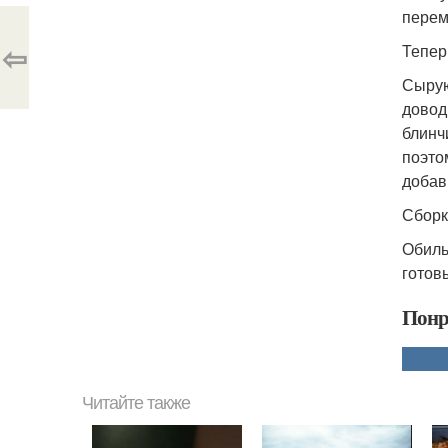
перем
⇦
Тепер
Сырую
довод
блинч
поэто
добав
Сборк
Обиль
готов
Понр
Читайте также