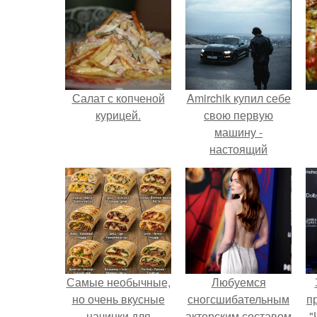
Салат с копченой
Amirchik купил себе
курицей.
свою первую
машину -
настоящий
автомобиль мечты
для многих
автолюбителей.
Самые необычные,
Любуемся
но очень вкусные
сногсшибательным
п
начинки для
актерским составом
"