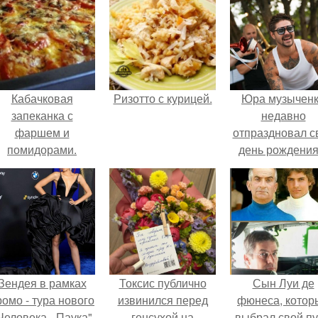
Кабачковая
Ризотто с курицей.
Юра музычен
запеканка с
недавно
фаршем и
отпраздновал с
помидорами.
день рождения
кругу самых
близких и родн
людей.
Зендея в рамках
Токсис публично
Сын Луи де
ромо - тура нового
извинился перед
фюнеса, котор
Человека - Паука"
генсухой на
выбрал свой пу