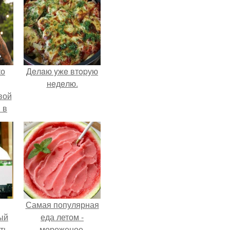
ко
Дeлaю yжe втopую
нeдeлю.
вой
 в
ых
Самая популярная
ый
еда летом -
ть.
мороженое.