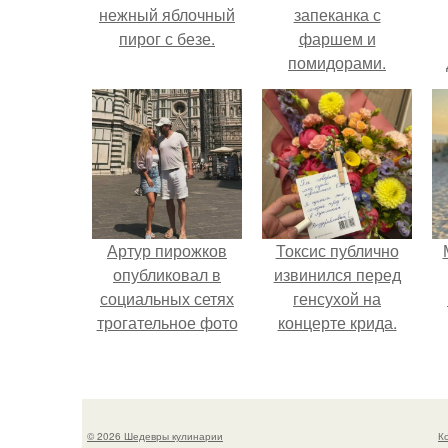
нежный яблочный
запеканка с
пирог с безе.
фаршем и
помидорами.
Артур пирожков
Токсис публично
опубликовал в
извинился перед
социальных сетях
генсухой на
трогательное фото
концерте крида.
с супругой
Анжеликой,
сделанное во
время их недавнего
© 2026 Шедевры кулинарии
К
путешествия в