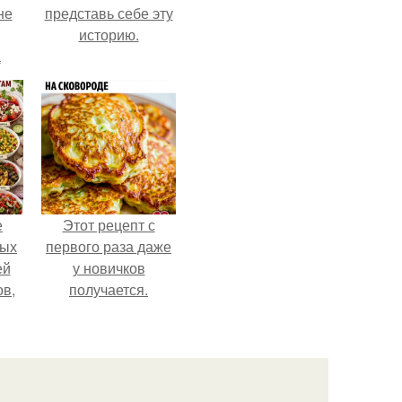
не
представь себе эту
историю.
а
е
Этот рецепт с
ных
первого раза даже
ей
у новичков
ов,
получается.
тся
т.