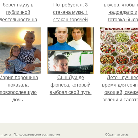
берет паузу в
Потребуется: 3
вкусов, чтобы 
публичной
стакана муки, 1
надоедало и
деятельности на
стакан горячей
готовка был
фоне слухов о
воды, 0, 5 чайной
проще.
своем здоровье.
ложки соли.
Мария порошина
Сын Луи де
Лето - лучше
показала
фюнеса, который
время для соч
повзрослевшую
выбрал свой путь.
овощей, свеж
дочь.
зелени и салат
которые готовя
буквально за
несколько мину
онтакты
Пользовательское соглашение
Обратная связь