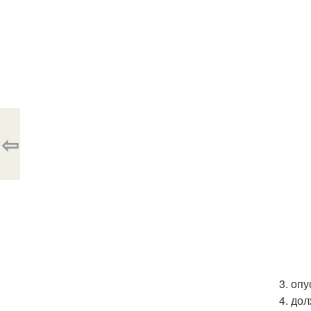
⇦
3. оп
4. до