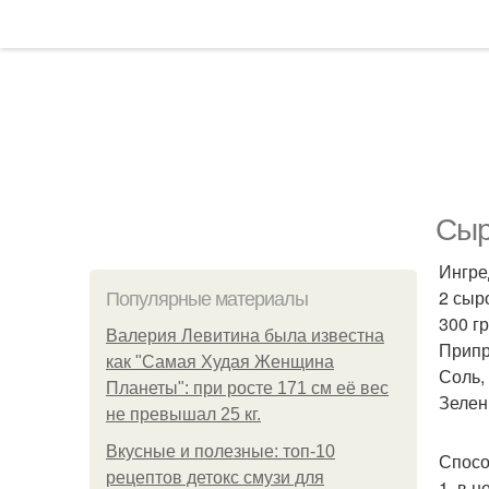
Сыр
Ингре
2 сыр
Популярные материалы
300 гр
Валерия Левитина была известна
Припр
как "Самая Худая Женщина
Соль, 
Планеты": при росте 171 см её вес
Зелен
не превышал 25 кг.
Вкусные и полезные: топ-10
Спосо
рецептов детокс смузи для
1. в 