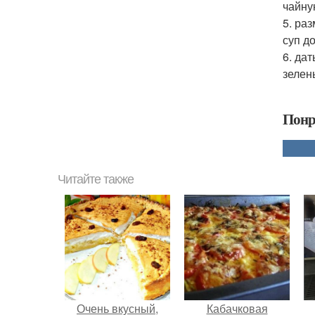
чайну
5. ра
суп до
6. да
зелен
Понр
Читайте также
Очень вкусный,
Кабачковая