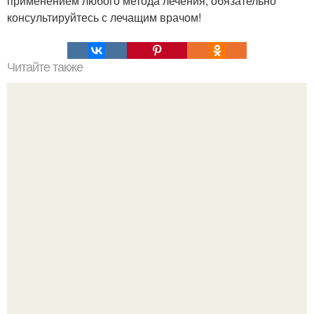
применением любого метода лечения, обязательно
консультируйтесь с лечащим врачом!
Читайте также
Салат из огурцов на зиму "Зимний Король"
(стерилизация не требуется).