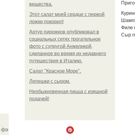
Приго
вещества.
Курин
Этот салат моей сердце с первой
Шампи
ложки покорил!
Филе 
Артур пирожков опубликовал в
Сыр п
социальных сетях трогательное
фото с супругой Анжеликой,
сделанное во время их недавнего
путешествия в Италию.
Салат "Красное Море".
Лепешки с сыром.
Необыкновенная пицца с изящной
подачей!
⇦