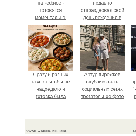
на кефире -
недавно
готовятся
отпраздновал свой
моментально.
день рождения в
кругу самых
близких и родных
людей.
Сразу 5 разных
Артур пирожков
вкусов, чтобы не
опубликовал в
п
надоедало и
социальных сетях
"
готовка была
трогательное фото
проще.
с супругой
Анжеликой,
сделанное во
время их недавнего
© 2026 Шедевры кулинарии
К
путешествия в