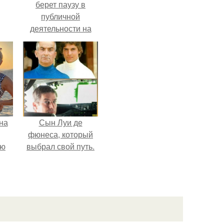
берет паузу в
публичной
деятельности на
фоне слухов о
своем здоровье.
на
Сын Луи де
фюнеса, который
ую
выбрал свой путь.