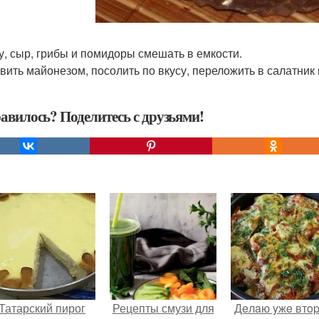
у, сыр, грибы и помидоры смешать в емкости.
вить майонезом, посолить по вкусу, переложить в салатник 
авилось? Поделитесь с друзьями!
Татарский пирог
Рецепты смузи для
Дeлaю yжe втo