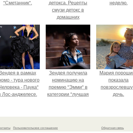
"Сметанник".
детокса. Рецепты
нeдeлю.
смузи детокс в
домашних
условиях. Вкусные,
полезные, простые
Зендея в рамках
Зендея получила
Мария пороши
ромо - тура нового
номинацию на
показала
Человека - Паука"
премию "Эмми" в
повзрослевш
в Лос-анджелесе.
категории "лучшая
дочь.
актриса в
драматическом
сериале" за третий
сезон "эйфории".
онтакты
Пользовательское соглашение
Обратная связь