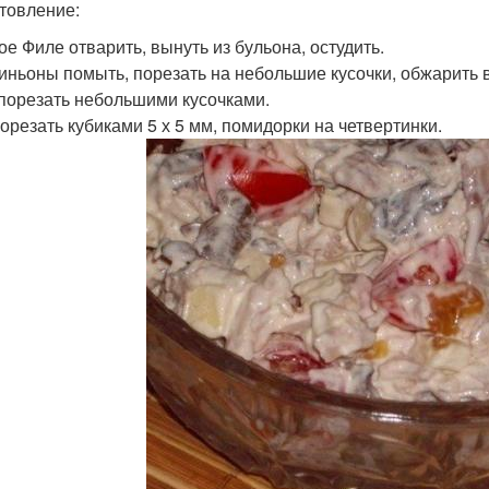
товление:
ое Филе отварить, вынуть из бульона, остудить.
ньоны помыть, порезать на небольшие кусочки, обжарить в
порезать небольшими кусочками.
орезать кубиками 5 х 5 мм, помидорки на четвертинки.