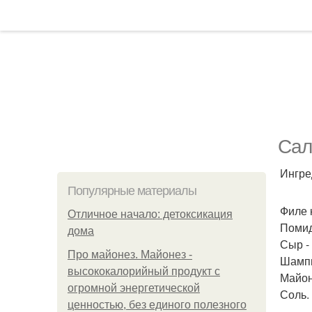
Сал
Ингре
Популярные материалы
Филе к
Отличное начало: детоксикация
Помид
дома
Сыр - 
Про майонез. Майонез -
Шампи
высококалорийный продукт с
Майон
огромной энергетической
Соль.
ценностью, без единого полезного