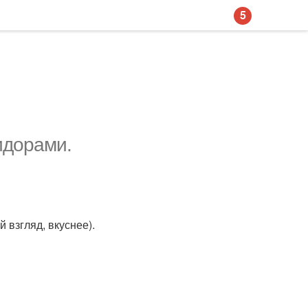
5
идорами.
 взгляд, вкуснее).