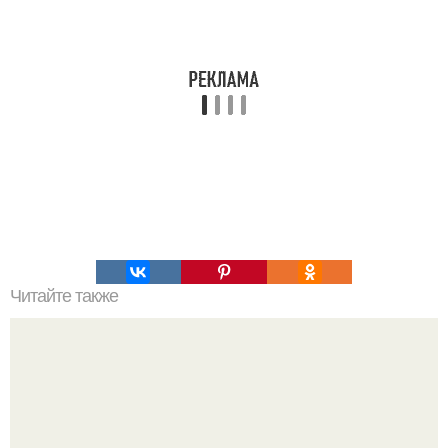
Читайте также