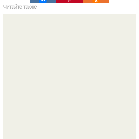
Читайте также
Маринованные шампиньоны за 5 минут.
Дeлaю yжe втopую нeдeлю.