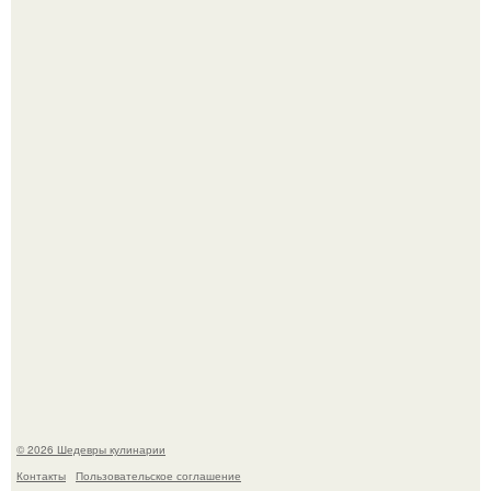
Самая популярная еда летом - мороженое.
Первый раз я попробовал его, когда приехал в гости к
деду.
© 2026 Шедевры кулинарии
Контакты
Пользовательское соглашение