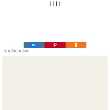
Читайте также
Рулет из лаваша с плавленным сыром и красной рыбой.
Закусочные рулеты из красной рыбы (6 рецептов: