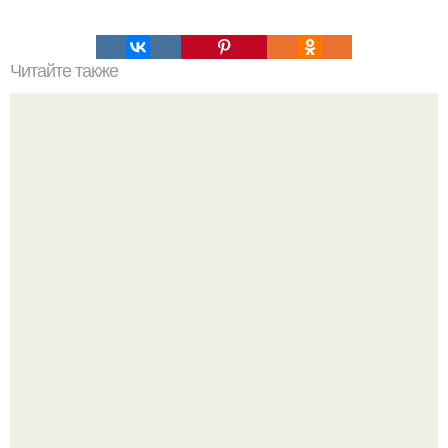
Читайте также
Быстрые пирожки на кефире - готовятся моментально.