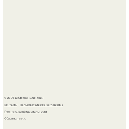
Самая популярная еда летом - мороженое.
Первый раз я попробовал его, когда приехал в гости к
деду.
© 2026 Шедевры кулинарии
Контакты
Пользовательское соглашение
Политика конфидециальности
Обратная связь