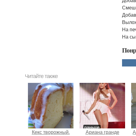
Добав
Смеша
Добав
Вылож
На пе
На сы
Понр
Читайте также
Кекс творожный.
Ариана гранде
А