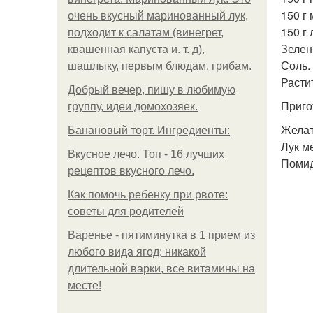
150 г
очень вкусный маринованный лук,
150 г 
подходит к салатам (винегрет,
Зелен
квашенная капуста и. т. д),
Соль.
шашлыку, первым блюдам, грибам.
Расти
Добрый вечер, пишу в любимую
Приго
группу, идеи домохозяек.
Желат
Банановый торт. Ингредиенты:
Лук м
Вкусное лечо. Топ - 16 лучших
Помид
рецептов вкусного лечо.
Как помочь ребенку при рвоте:
советы для родителей
Варенье - пятиминутка в 1 прием из
любого вида ягод: никакой
длительной варки, все витамины на
месте!