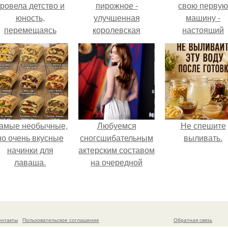
ровела детство и
пирожное -
свою первую
юность,
улучшенная
машину -
перемещаясь
королевская
настоящий
между двумя
ватрушка.
автомобиль ме
совершенно
для многих
разными
автолюбителе
культурами -
Аргентиной и
еликобританией.
амые необычные,
Любуемся
Не спешите
но очень вкусные
сногсшибательным
выливать.
начинки для
актерским составом
лаваша.
на очередной
премьере нового
человека - паука.
онтакты
Пользовательское соглашение
Обратная связь