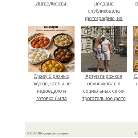
Ингредиенты:
недавно
п
опубликовала
фотографию, на
которой она
запечатлена вместе
с одной из своих
поклонниц.
В
Сразу 5 разных
Артур пирожков
С
вкусов, чтобы не
опубликовал в
надоедало и
социальных сетях
готовка была
трогательное фото
проще.
с супругой
Анжеликой,
сделанное во
время их недавнего
© 2026 Шедевры кулинарии
К
путешествия в