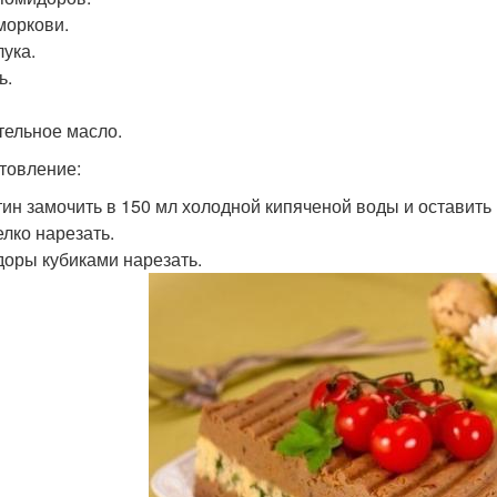
 моркови.
лука.
ь.
тельное масло.
товление:
ин замочить в 150 мл холодной кипяченой воды и оставить н
елко нарезать.
оры кубиками нарезать.