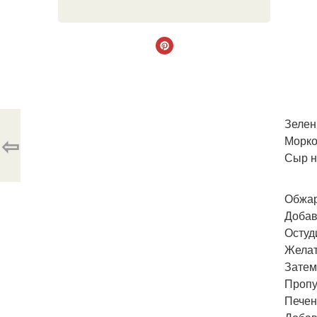
Зелен
⇦
Морко
Сыр н
Обжар
Добав
Остуд
Желат
Затем
Пропу
Печен