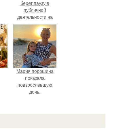
берет паузу в
публичной
деятельности на
чты
фоне слухов о
своем здоровье.
й.
Мария порошина
показала
повзрослевшую
дочь.