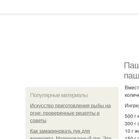
Паш
паш
Вмест
колич
Популярные материалы
Ингре
Искусство приготовления рыбы на
огне: проверенные рецепты и
500 г 
советы
300 г 
10 г ж
Как замариновать лук для
150 г
винегрета. Маринованный лук. Это