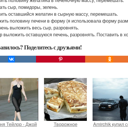
ить половину желатина в печеночную массу, перемешать.
ть сыр, помидоры, зелень.
ить оставшийся желатин в сырную массу, перемешать.
ить половину печени в форму (я использовала форму размер
чень выложить весь сыр, разровнять.
р выложить оставшуюся печень, разровнять. Поставить в хо
авилось? Поделитесь с друзьями!
ня Тейлор - Джой
Творожное
Amirchik купил 