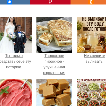
Ты только
Творожное
Не спешите
редставь себе эту
пирожное -
выливать.
историю.
улучшенная
королевская
ватрушка.