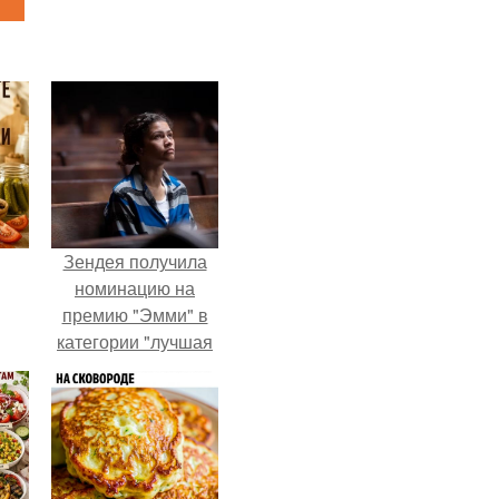
Зендея получила
номинацию на
премию "Эмми" в
категории "лучшая
актриса в
драматическом
сериале" за третий
сезон "эйфории".