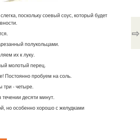
слегка, поскольку соевый соус, который будет
вности.
⇨
тся.
арезанный полукольцами.
яем их к луку.
ный молотый перец.
! Постоянно пробуем на соль.
три - четыре.
 течении десяти минут.
ой, но особенно хорошо с желудками