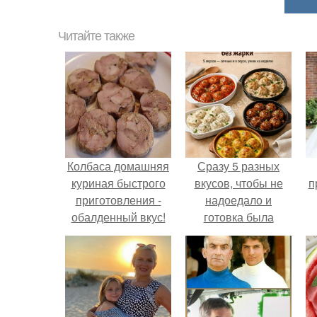
Читайте также
Колбаса домашняя
Сразу 5 разных
куриная быстрого
вкусов, чтобы не
п
приготовления -
надоедало и
обалденный вкус!
готовка была
проще.