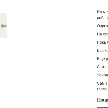
На ме
добав
⇦
Опрок
На ск
Пока 
Все х
Еще р
С это
Убира
Сами 
гармо
Понр