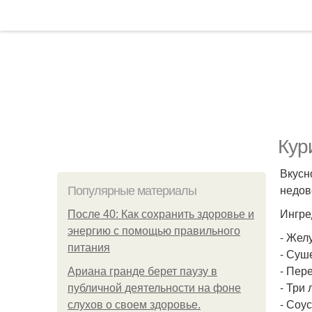
Кур
Вкусн
недов
Популярные материалы
Ингре
После 40: Как сохранить здоровье и
энергию с помощью правильного
- Жел
питания
- Суш
- Пер
Ариана гранде берет паузу в
- Три
публичной деятельности на фоне
- Соу
слухов о своем здоровье.