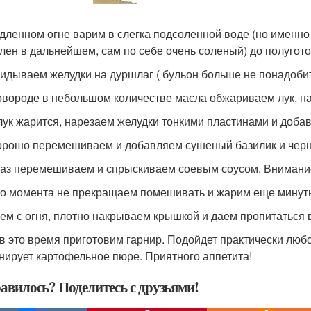
дленном огне варим в слегка подсоленной воде (но именно 
лен в дальнейшем, сам по себе очень соленый) до полугото
идываем желудки на дуршлаг ( бульон больше не понадоби
овороде в небольшом количестве масла обжариваем лук, н
лук жарится, нарезаем желудки тонкими пластинами и добавл
орошо перемешиваем и добавляем сушеный базилик и чер
аз перемешиваем и спрыскиваем соевым соусом. Внимание
го момента не прекращаем помешивать и жарим еще минуты 
ем с огня, плотно накрываем крышкой и даем пропитаться в
в это время приготовим гарнир. Подойдет практически люб
нирует картофельное пюре. Приятного аппетита!
авилось? Поделитесь с друзьями!