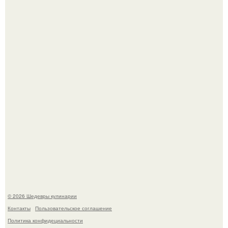
Не спешите выливать.
Зендея в рамках промо - тура нового "Человека - Паука"
в Лос-анджелесе.
© 2026 Шедевры кулинарии
Контакты
Пользовательское соглашение
Политика конфидециальности