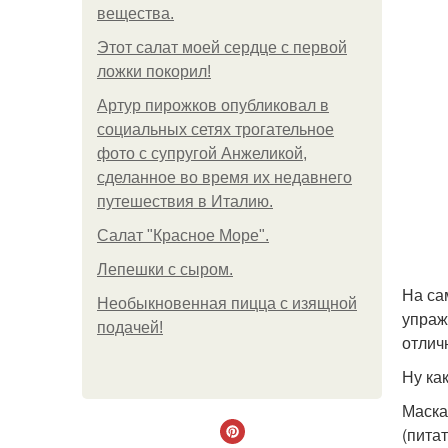
вещества.
Этот салат моей сердце с первой
ложки покорил!
Артур пирожков опубликовал в
социальных сетях трогательное
фото с супругой Анжеликой,
сделанное во время их недавнего
путешествия в Италию.
Салат "Красное Море".
Лепешки с сыром.
На са
Необыкновенная пицца с изящной
упраж
подачей!
отлич
Ну ка
Маска 
(питат