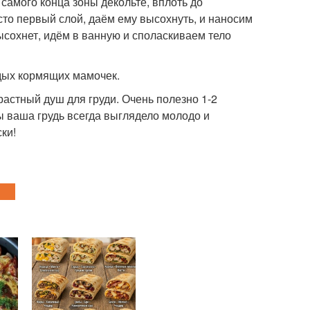
о самого конца зоны декольте, вплоть до
сто первый слой, даём ему высохнуть, и наносим
высохнет, идём в ванную и споласкиваем тело
одых кормящих мамочек.
трастный душ для груди. Очень полезно 1-2
ы ваша грудь всегда выглядело молодо и
ки!