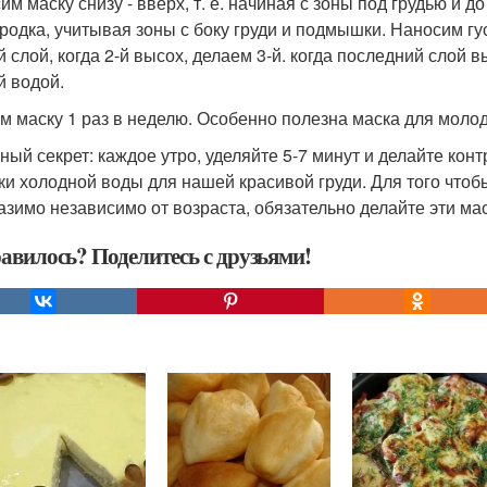
м маску снизу - вверх, т. е. начиная с зоны под грудью и д
родка, учитывая зоны с боку груди и подмышки. Наносим гу
й слой, когда 2-й высох, делаем 3-й. когда последний слой 
й водой.
м маску 1 раз в неделю. Особенно полезна маска для мол
ный секрет: каждое утро, уделяйте 5-7 минут и делайте кон
ки холодной воды для нашей красивой груди. Для того чтоб
азимо независимо от возраста, обязательно делайте эти мас
авилось? Поделитесь с друзьями!