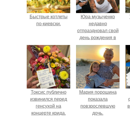
Быстрые котлеты
Юра музыченко
по-киевски.
недавно
отпраздновал свой
день рождения в
кругу самых
близких и родных
людей.
Токсис публично
Мария порошина
извинился перед
показала
генсухой на
повзрослевшую
в
концерте крида.
дочь.