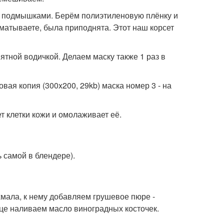
 и подмышками. Берём полиэтиленовую плёнку и
аматываете, была приподнята. Этот наш корсет
ятной водичкой. Делаем маску также 1 раз в
овая копия (300x200, 29kb) маска номер 3 - на
 клетки кожи и омолаживает её.
 самой в блендере).
мала, к нему добавляем грушевое пюре -
е наливаем масло виноградных косточек.