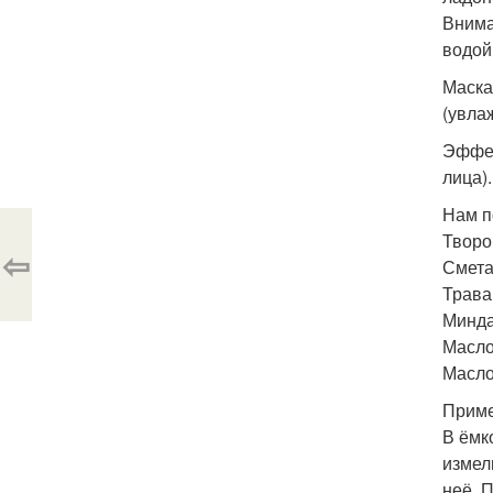
Внима
водой
Маска
(увла
Эффек
лица).
Нам п
Творо
⇦
Смета
Трава
Минда
Масло 
Масло
Приме
В ёмк
измел
неё. 