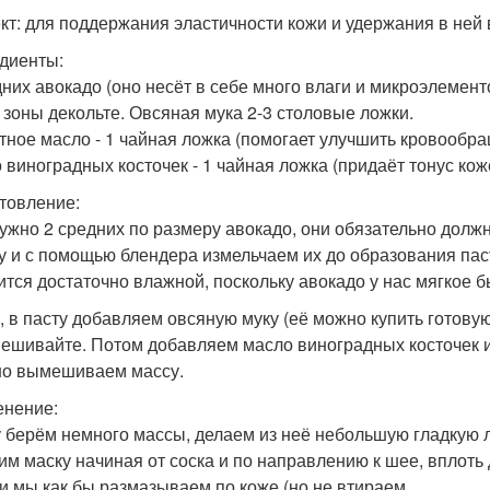
т: для поддержания эластичности кожи и удержания в ней 
диенты:
дних авокадо (оно несёт в себе много влаги и микроэлемент
 зоны декольте. Овсяная мука 2-3 столовые ложки.
тное масло - 1 чайная ложка (помогает улучшить кровообра
 виноградных косточек - 1 чайная ложка (придаёт тонус кож
товление:
ужно 2 средних по размеру авокадо, они обязательно должн
у и с помощью блендера измельчаем их до образования пас
ится достаточно влажной, поскольку авокадо у нас мягкое б
, в пасту добавляем овсяную муку (её можно купить готову
ешивайте. Потом добавляем масло виноградных косточек и 
о вымешиваем массу.
нение:
у берём немного массы, делаем из неё небольшую гладкую 
им маску начиная от соска и по направлению к шее, вплоть 
и мы как бы размазываем по коже (но не втираем.