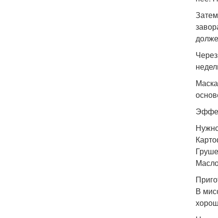
Затем
завор
долже
Через
недел
Маска
основ
Эффек
Нужно
Карто
Груше
Масло
Приго
В мис
хорош