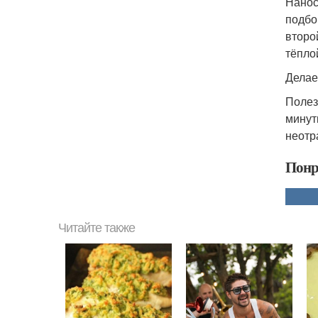
Наноси
подбо
второ
тёпло
Делае
Полез
минут
неотр
Понр
Читайте также