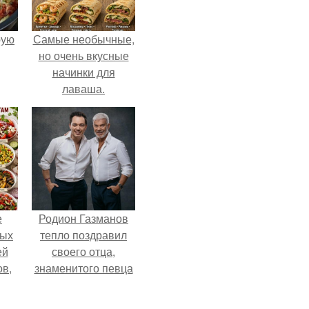
pую
Самые необычные,
но очень вкусные
начинки для
лаваша.
е
Родион Газманов
ных
тепло поздравил
ей
своего отца,
ов,
знаменитого певца
тся
Олега Газманова, с
важным юбилеем -