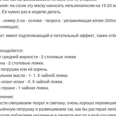
ние: на соски эту маску наносить нельзянаносим на 15-20 
. Её нужно раз в неделю делать.
 - номер 2-на - основе - творога - увлажняющая копия (300x
жняющая).
т: имеет подтягивающий и питательный эффект, также отбе
онадобится:
г средней жирности - 2 столовые ложки.
на - 2 столовые ложки.
 петрушки или её корень.
льное масло - 1- 1. 5 чайной ложки.
иланг-иланг - 0. 5 чайной ложки.
 герани - 1 чайная ложка.
нение:
ости смешиваем творог и сметану, очень хорошо перемешива
ьчённую петрушку и размешиваем так, как бы растирая леп
Потом добавляем указанные в рецепте масла и ещё раз пе