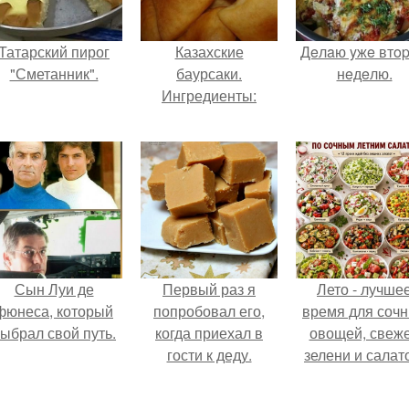
Татарский пирог
Казахские
Дeлaю yжe втo
"Сметанник".
баурсаки.
нeдeлю.
Ингредиенты:
Сын Луи де
Первый раз я
Лето - лучше
фюнеса, который
попробовал его,
время для соч
ыбрал свой путь.
когда приехал в
овощей, свеж
гости к деду.
зелени и салат
которые готовя
буквально за