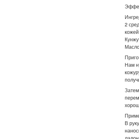
Эффек
Ингре
2 сре
кожей
Кунжу
Масло
Приго
Нам н
кожур
получ
Затем
перем
хорош
Приме
В рук
нанос
ладон