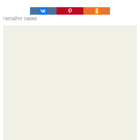
Читайте также
Леопардовый торт. Вот это красота!
Аня Тейлор - Джой провела детство и юность,