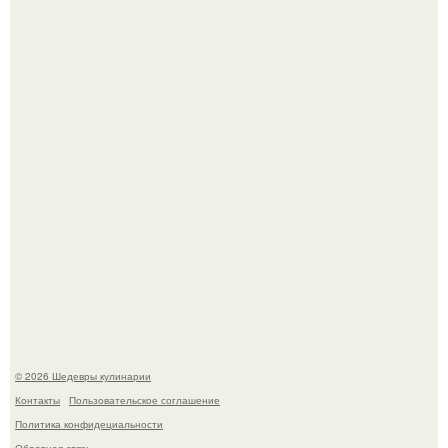
Зендея получила номинацию на премию "Эмми" в
категории "лучшая актриса в драматическом сериале" за
третий сезон "эйфории".
Сын Луи де фюнеса, который выбрал свой путь.
© 2026 Шедевры кулинарии
Контакты
Пользовательское соглашение
Политика конфидециальности