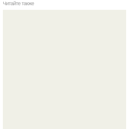
Читайте также
Быстрые пирожки на кефире - готовятся моментально.
Аня Тейлор - Джой провела детство и юность,
перемещаясь между двумя совершенно разными
культурами - Аргентиной и Великобританией.