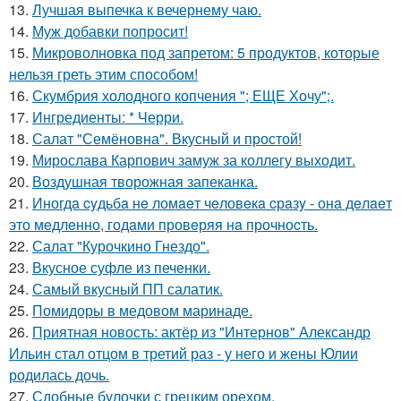
13.
Лучшая выпечка к вечернему чаю.
14.
Муж добавки попросит!
15.
Микроволновка под запретом: 5 продуктов, которые
нельзя греть этим способом!
16.
Скумбрия холодного копчения "; ЕЩЕ Хочу";.
17.
Ингредиенты: * Черри.
18.
Салат "Семёновна". Вкусный и простой!
19.
Мирослава Карпович замуж за коллегу выходит.
20.
Воздушная творожная запеканка.
21.
Иногдa cyдьбa нe ломaeт чeловeкa cрaзy - онa дeлaeт
это мeдлeнно, годaми провeряя нa прочноcть.
22.
Салат "Курочкино Гнездо".
23.
Вкусное суфле из печенки.
24.
Самый вкусный ПП салатик.
25.
Помидоры в медовом маринаде.
26.
Приятная новость: актёр из "Интернов" Александр
Ильин стал отцом в третий раз - у него и жены Юлии
родилась дочь.
27.
Сдобные булочки с грецким орехом.