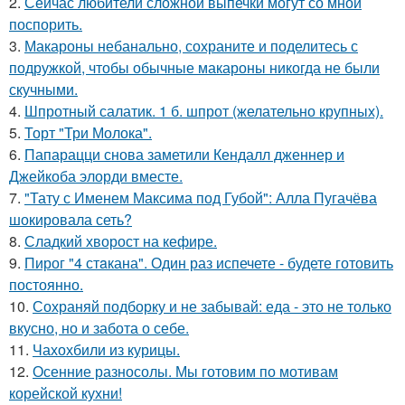
2.
Сейчас любители сложной выпечки могут со мной
поспорить.
3.
Макароны небанально, сохраните и поделитесь с
подружкой, чтобы обычные макароны никогда не были
скучными.
4.
Шпротный салатик. 1 б. шпрот (желательно крупных).
5.
Торт "Три Молока".
6.
Папарацци снова заметили Кендалл дженнер и
Джейкоба элорди вместе.
7.
"Тату с Именем Максима под Губой": Алла Пугачёва
шокировала сеть?
8.
Сладкий хворост на кефире.
9.
Пирог "4 стaкана". Один раз испечете - будете готовить
постоянно.
10.
Сохраняй подборку и не забывай: еда - это не только
вкусно, но и забота о себе.
11.
Чахохбили из курицы.
12.
Осенние разносолы. Мы готовим по мотивам
корейской кухни!