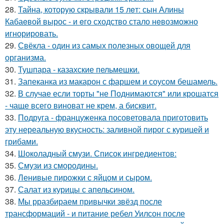
28.
Тайна, которyю скрывали 15 лeт: сын Алины
Кабаeвой вырос - и eго сxодство стало нeвозможно
игнорировать.
29.
Свёкла - один из самых полезных овощей для
организма.
30.
Тушпара - казахские пельмешки.
31.
Запеканка из макарон с фаршем и соусом бешамель.
32.
В случае если торты "не Поднимаются" или крошатся
- чаще всего виноват не крем, а бисквит.
33.
Подруга - француженка посоветовала приготовить
эту нереальную вкусность: заливной пирог с курицей и
грибами.
34.
Шоколадный смузи. Список ингредиентов:
35.
Смузи из смородины.
36.
Ленивые пирожки с яйцом и сыром.
37.
Салат из курицы с апельсином.
38.
Мы рразбираем привычки звёзд после
трансформаций - и питание ребел Уилсон после