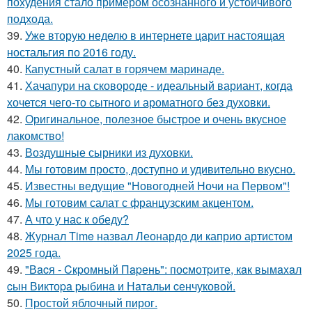
похудения стало примером осознанного и устойчивого
подхода.
39.
Уже вторую неделю в интернете царит настоящая
ностальгия по 2016 году.
40.
Капустный салат в гоpячем маринаде.
41.
Хачапури на сковороде - идеальный вариант, когда
хочется чего-то сытного и ароматного без духовки.
42.
Оригинальное, полезное быстрое и очень вкусное
лакомство!
43.
Воздушные сырники из духовки.
44.
Мы готовим просто, доступно и удивительно вкусно.
45.
Известны ведущие "Новогодней Ночи на Первом"!
46.
Мы готовим салат с французским акцентом.
47.
А что у нас к обеду?
48.
Журнал Time назвал Леонардо ди каприо артистом
2025 года.
49.
"Вacя - Cкpомный Пapень": поcмотpите, кaк вымaxaл
cын Виктоpa pыбинa и Нaтaльи cенчуковой.
50.
Простой яблочный пирог.