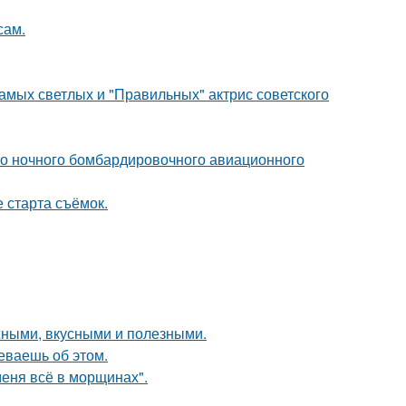
сам.
амых светлых и "Правильных" актрис советского
го ночного бомбардировочного авиационного
 старта съёмок.
жными, вкусными и полезными.
еваешь об этом.
меня всё в морщинах".