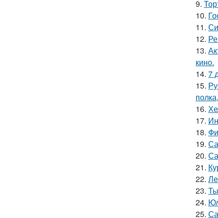
9.
Тор
10.
Го
11.
Си
12.
Ре
13.
Ак
кино.
14.
7 
15.
Ру
полка
16.
Хе
17.
Ин
18.
Фи
19.
Са
20.
Са
21.
Ку
22.
Ле
23.
Ты
24.
Юл
25.
Са