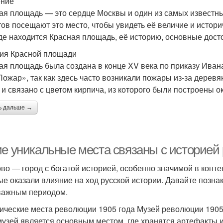
ение
ая площадь — это сердце Москвы и один из самых известн
тов посещают это место, чтобы увидеть её величие и истори
где находится Красная площадь, её историю, основные дост
ия Красной площади
ая площадь была создана в конце XV века по приказу Ивана
Пожар», так как здесь часто возникали пожары из-за дерев
 и связано с цветом кирпича, из которого были построены 
ь дальше →
ие уникальные места связаны с историей
во — город с богатой историей, особенно значимой в конте
ые оказали влияние на ход русской истории. Давайте позн
важным периодом.
ические места революции 1905 года Музей революции 1905
музей является основным местом, где хранятся артефакты