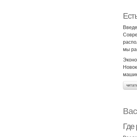
Ест
Введ
Совре
распо
мы ра
Эконо
Новок
машин
читат
Вас
Где