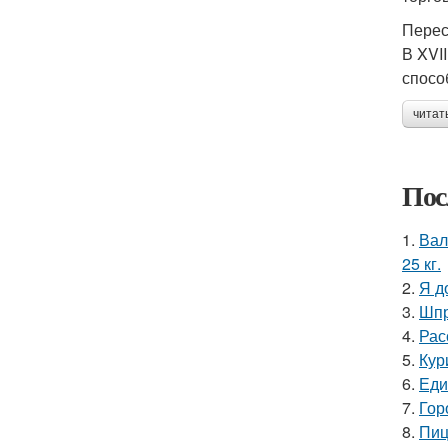
Перес
В XVI
спосо
читат
Пос
1.
Вал
25 кг.
2.
Я д
3.
Шпр
4.
Рас
5.
Кур
6.
Еди
7.
Гор
8.
Пиц