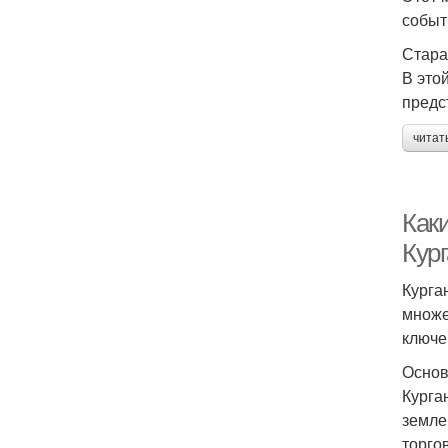
событ
Стара
В это
предс
читат
Как
Кур
Курга
множе
ключе
Основ
Курга
земле
торго