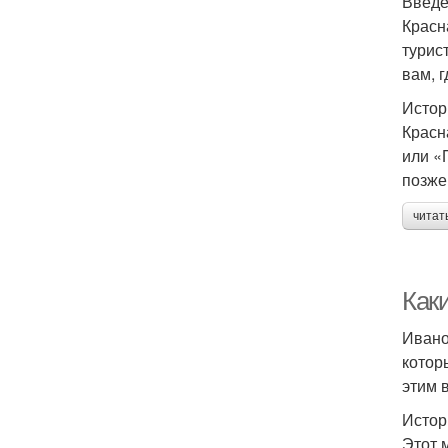
Введ
Красн
турис
вам, 
Истор
Красн
или «
позже
читат
Как
Ивано
котор
этим 
Истор
Этот 