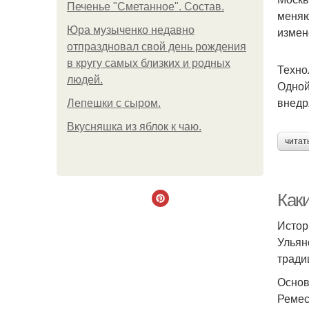
Печенье "Сметанное". Состав.
меняю
Юра музыченко недавно
измен
отпраздновал свой день рождения
в кругу самых близких и родных
Техно
людей.
Одной
внедр
Лепешки с сыром.
Вкусняшка из яблок к чаю.
читат
Как
Истор
Ульян
тради
Основ
Ремес