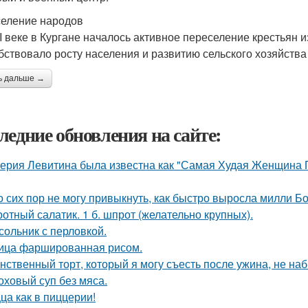
еление народов
II веке в Кургане началось активное переселение крестьян 
бствовало росту населения и развитию сельского хозяйства
ь дальше →
ледние обновления на сайте:
ерия Левитина была известна как "Самая Худая Женщина П
о сих пор не могу привыкнуть, как быстро выросла милли Б
отный салатик. 1 б. шпрот (желательно крупных).
сольник с перловкой.
ица фаршированная рисом.
нственный торт, который я могу съесть после ужина, не наб
оховый суп без мяса.
ца как в пиццерии!