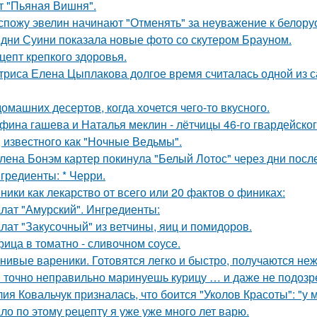
т "Пьяная Вишня".
спожу эвелин начинают "Отменять" за неуважение к белору
дни Суини показала новые фото со скутером Брауном.
цепт крепкого здоровья.
триса Елена Цыплакова долгое время считалась одной из с
домашних десертов, когда хочется чего-то вкусного.
фина гашева и Наталья меклин - лётчицы 46-го гвардейско
, известного как "Ночные Ведьмы".
лена Бонэм картер покинула "Белый Лотос" через дни после
гредиенты: * Черри.
ники как лекарство от всего или 20 фактов о финиках:
лат "Амурский". Ингредиенты:
лат "Закусочный" из ветчины, яиц и помидоров.
рица в томатно - сливочном соусе.
нивые вареники. Готовятся легко и быстро, получаются не
 точно неправильно маринуешь курицу … и даже не подозр
ия Ковальчук призналась, что боится "Уколов Красоты": "у 
ло по этому pецепту я уже уже много лет варю.