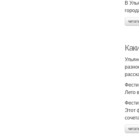
В Уль
город
читат
Как
Ульян
разно
расск
Фести
Лето 
Фести
Этот 
сочет
читат