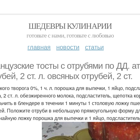
ШЕДЕВРЫ КУЛИНАРИИ
готовьте с нами, готовьте с любовью
главная
новости
статьи
нцузские тосты c отрубями по ДД. ат
бей, 2 ст. л. овсяных отрубей, 2 ст.
кого творога 0%, 1 ч. л. порошка для выпечки, 1 яйцо, подсл
а, 2 ст. л. обезжиренного молока, подсластитель, щепотка к
ьчить в блендере в течении 1 минуты 1 столовую ложку пш
ей. Положите отруби в небольшую прямоугольную форму дл
 чайную ложку порошка для выпечки и 1 яйцо, подсластитель