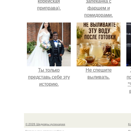
корейская
запеканка с
приправа).
фаршем и
помидорами.
Ты только
Не спешите
представь себе эту
выливать.
п
историю.
"
© 2026 Шедевры кулинарии
К
Готовьте с нами, готовьте с любовью