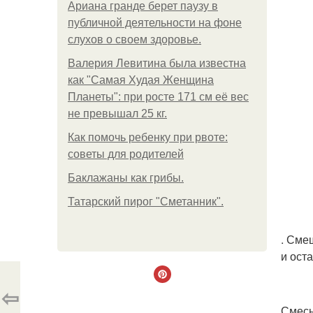
Ариана гранде берет паузу в
публичной деятельности на фоне
слухов о своем здоровье.
Валерия Левитина была известна
как "Самая Худая Женщина
Планеты": при росте 171 см её вес
не превышал 25 кг.
Как помочь ребенку при рвоте:
советы для родителей
Баклажаны как грибы.
Татарский пирог "Сметанник".
. Сме
и ост
⇦
Смесь