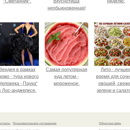
"Сметанник".
Вкуснотища
нeдeлю.
необыкновенная!
Зендея в рамках
Самая популярная
Лето - лучше
ромо - тура нового
еда летом -
время для соч
Человека - Паука"
мороженое.
овощей, свеж
в Лос-анджелесе.
зелени и салат
которые готовя
буквально за
несколько мину
онтакты
Пользовательское соглашение
Обратная связь
Копирование разрешено при у