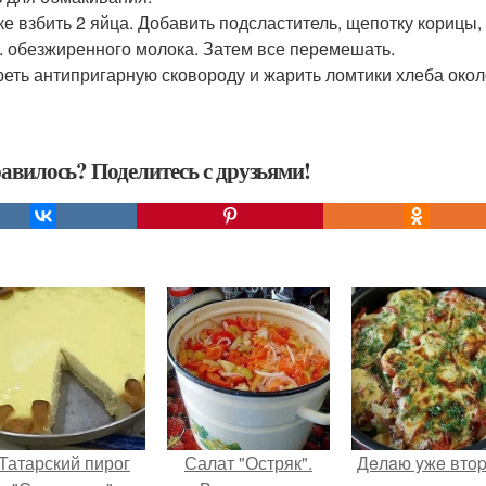
ке взбить 2 яйца. Добавить подсластитель, щепотку корицы,
 л. обезжиренного молока. Затем все перемешать.
реть антипригарную сковороду и жарить ломтики хлеба окол
авилось? Поделитесь с друзьями!
Татарский пирог
Салат "Остряк".
Дeлaю yжe втo