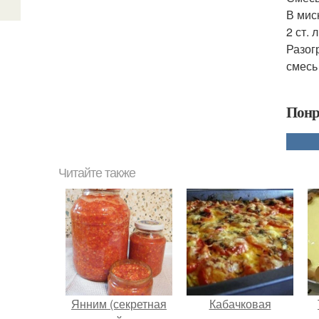
В мис
2 ст.
Разог
смесь
Понр
Читайте также
Янним (секретная
Кабачковая