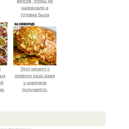
вкусов, чтобы не
надоедало и
готовка была
проще.
е
Этот рецепт с
ных
первого раза даже
ей
у новичков
ов,
получается.
тся
т.
казании обратной гиперссылки.