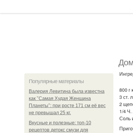
Дом
Ингре
Популярные материалы
800 г
Валерия Левитина была известна
3 ст. 
как "Самая Худая Женщина
2 щеп
Планеты": при росте 171 см её вес
1/4 Ч.
не превышал 25 кг.
Соль 
Вкусные и полезные: топ-10
Приго
рецептов детокс смузи для