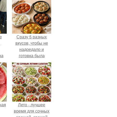
е
Сразу 5 разных
в
вкусов, чтобы не
надоедало и
на
готовка была
о
проще.
е.
ная
Лето - лучшее
время для сочных