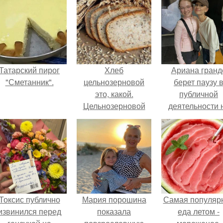
Татарский пирог
Хлеб
Ариана гранд
"Сметанник".
цельнозерновой
берет паузу 
это, какой.
публичной
Цельнозерновой
деятельности 
хлеб. Настоящий
фоне слухов 
цельнозерновой
своем здоровь
хлеб очень для
здоровья полезен.
Токсис публично
Мария порошина
Самая популяр
извинился перед
показала
еда летом -