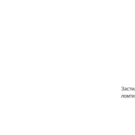
Засти
ломти