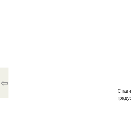
⇦
Стави
граду