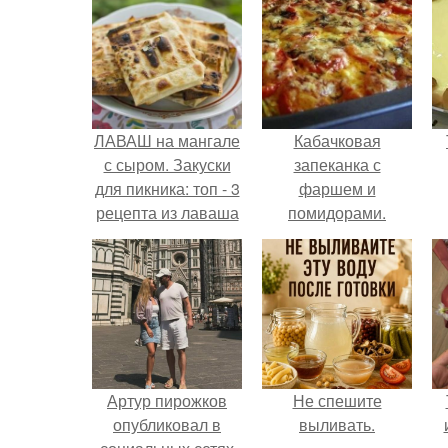
ЛАВАШ на мангале
Кабачковая
с сыром. Закуски
запеканка с
для пикника: топ - 3
фаршем и
рецепта из лаваша
помидорами.
на мангале на
любой вкус.
Артур пирожков
Не спешите
опубликовал в
выливать.