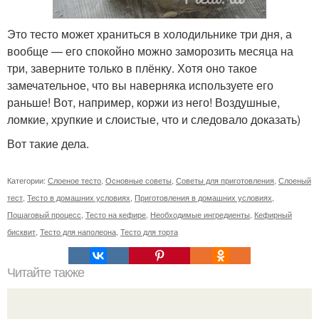
Это тесто может храниться в холодильнике три дня, а
вообще — его спокойно можно заморозить месяца на
три, заверните только в плёнку. Хотя оно такое
замечательное, что вы наверняка используете его
раньше! Вот, например, коржи из него! Воздушные,
ломкие, хрупкие и слоистые, что и следовало доказать)
Вот такие дела.
Категории:
Слоеное тесто
,
Основные советы
,
Советы для приготовления
,
Слоеный
тест
,
Тесто в домашних условиях
,
Приготовления в домашних условиях
,
Пошаговый процесс
,
Тесто на кефире
,
Необходимые ингредиенты
,
Кефирный
бисквит
,
Тесто для наполеона
,
Тесто для торта
Читайте также