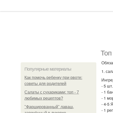
Топ
Обяза
Популярные материалы
1. сал
Как помочь ребенку при рвоте:
Ингре
советы для родителей
- 5 шт
- 1 б
Салаты с сухариками: топ - 7
- 1 мо
любимых рецептов?
- 4-5 
"Фаршированный" лаваш,
- 1 ре
запечённый в духовке.