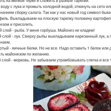
еть на мелкой терке и сложить в разные тарелки.
 воду с лука и промыть холодной водой, откинуть на сито ил
, начнем сборку салата. Так как у нас новый год символ бы
фель. Выкладываем на плоскую тарелку половину картофел
езом и присолить.
й слой - рыба. У меня горбуша. Майонез не кладем!
й слой - лук. Сверху рыбы выкладываем нарезанный лук, 
наем.
ртый - яичные белки. Но не все. Надо оставить 1 белок или
ть майонезом по желанию.
 слой - морковь. Не забываем утрамбовывать слегка и все