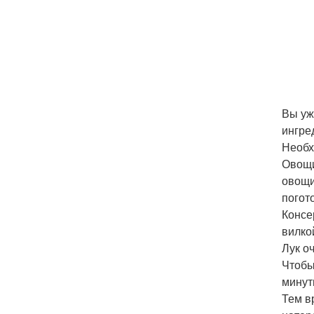
Вы уж
ингре
Необх
Овощи
овощи
погот
Консе
вилко
Лук оч
Чтобы
минут
Тем в