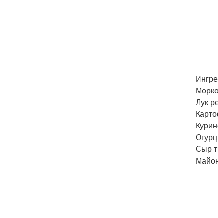
Ингре
Морков
Лук ре
Карто
Курин
Огурц
Сыр т
Майон