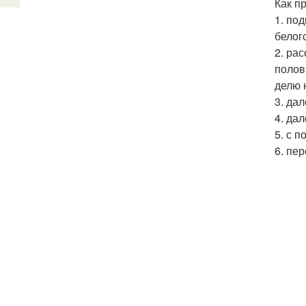
Как п
1. по
белог
2. ра
полов
делю 
3. да
4. да
5. с 
6. пе