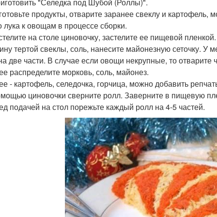
риготовить "Селедка под Шубой (Роллы)".
дготовьте продукты, отварите заранее свеклу и картофель, 
о лука к овощам в процессе сборки.
сстелите на столе циновочку, застелите ее пищевой пленкой
ину тертой свеклы, соль, нанесите майонезную сеточку. У м
на две части. В случае если овощи некрупные, то отварите 
лее распределите морковь, соль, майонез.
лее - картофель, селедочка, горчица, можно добавить репча
помощью циновочки сверните ролл. Заверните в пищевую плен
ред подачей на стол порежьте каждый ролл на 4-5 частей.