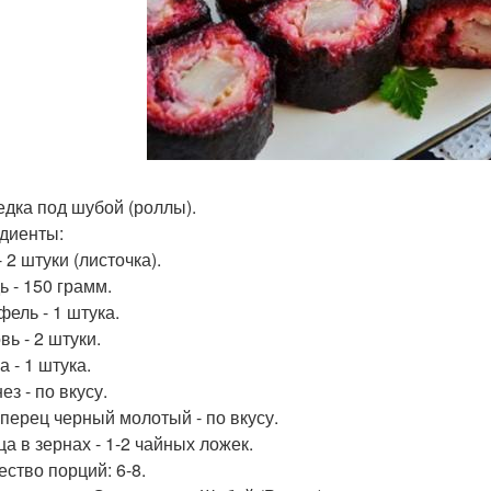
ледка под шубой (роллы).
диенты:
 2 штуки (листочка).
ь - 150 грамм.
фель - 1 штука.
ь - 2 штуки.
 - 1 штука.
з - по вкусу.
 перец черный молотый - по вкусу.
ца в зернах - 1-2 чайных ложек.
ество порций: 6-8.