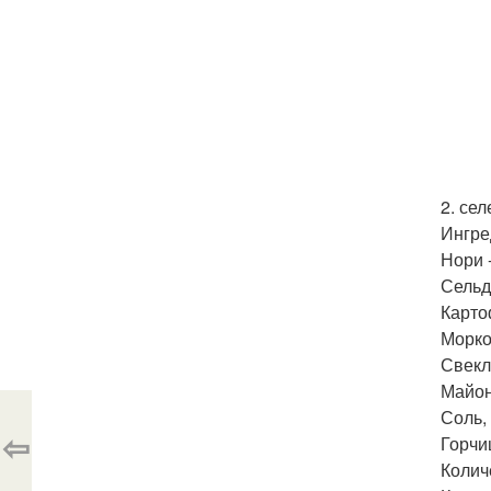
2. се
Ингре
Нори -
Сельд
Карто
Морков
Свекла
Майоне
Соль,
⇦
Горчи
Колич