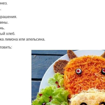
онез.
.
крашения.
лины.
нь.
ный хлеб.
ька лимона или апельсина.
товить: