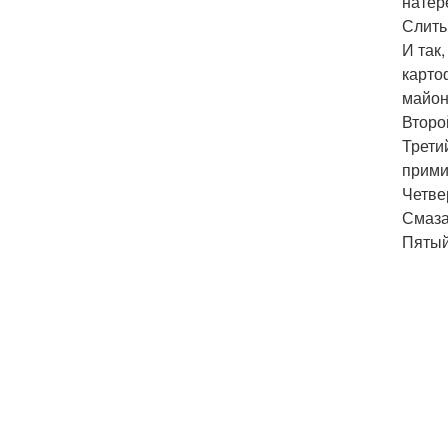
натер
Слить
И так
карто
майон
Второ
Трети
прими
Четве
Смаза
Пятый