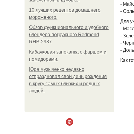
- Май
10 лучших рецептов домашнего
- Соль
мороженого.
Для у
Обзор функционального и удобного
- Мас
блендера погружного Redmond
- Зеле
RHB-2987
- Чер
- Дол
Кабачковая запеканка с фаршем и
помидорами.
Как го
Юра музыченко недавно
отпраздновал свой день рождения
в кругу самых близких и родных
людей.