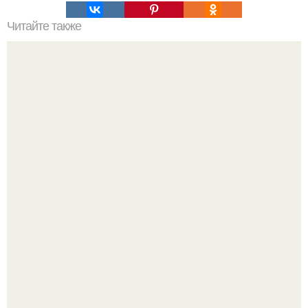
Читайте также
Самый вкусный картофель запеченный в духовке.
Аня Тейлор - Джой провела детство и юность,
перемещаясь между двумя совершенно разными