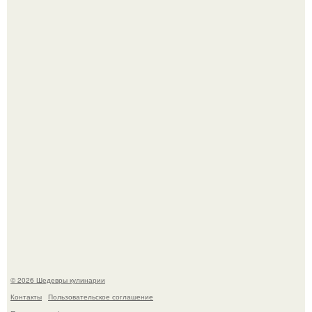
Токсис публично извинился перед генсухой на концерте
крида.
Зендея получила номинацию на премию "Эмми" в
категории "лучшая актриса в драматическом сериале" за
третий сезон "эйфории".
© 2026 Шедевры кулинарии
Контакты
Пользовательское соглашение