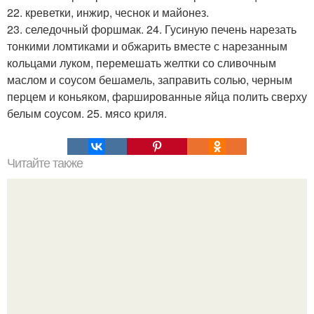
22. креветки, инжир, чеснок и майонез.
23. селедочный форшмак. 24. Гусиную печень нарезать
тонкими ломтиками и обжарить вместе с нарезанным
кольцами луком, перемешать желтки со сливочным
маслом и соусом бешамель, заправить солью, черным
перцем и коньяком, фаршированные яйца полить сверху
белым соусом. 25. мясо криля.
Читайте также
Украшения из карамели. Рецепт украшения из карамели
для тортов и пирожных.