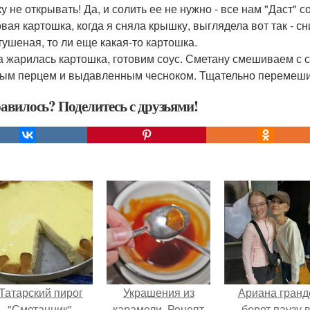
 не открывать! Да, и солить ее не нужно - все нам "Даст" с
овая картошка, когда я сняла крышку, выглядела вот так - с
 тушеная, то ли еще какая-то картошка.
ка жарилась картошка, готовим соус. Сметану смешиваем с 
ым перцем и выдавленным чесноком. Тщательно перемеши
авилось? Поделитесь с друзьями!
Татарский пирог
Украшения из
Ариана гранд
"Сметанник".
карамели. Рецепт
берет паузу 