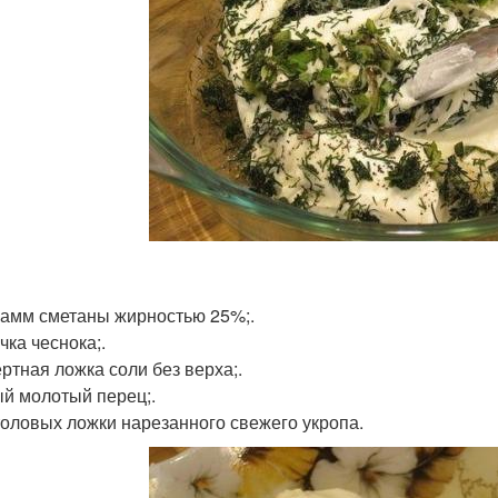
рамм сметаны жирностью 25%;.
чка чеснока;.
ертная ложка соли без верха;.
й молотый перец;.
толовых ложки нарезанного свежего укропа.