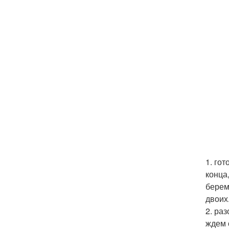
1. го
конца
берем
двоих
2. ра
ждем 