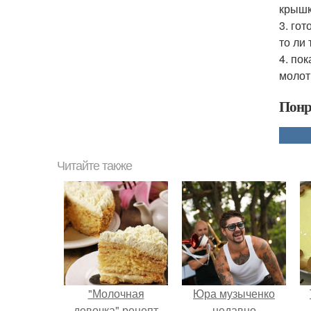
крышку
3. гот
то ли
4. по
молот
Понр
Читайте также
"Молочная
Юра музыченко
девочка" рецепт
недавно