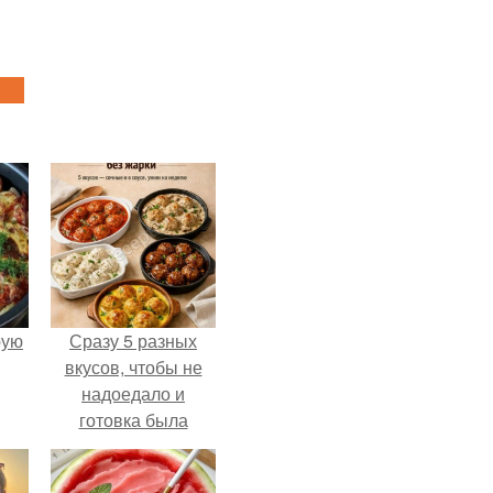
pую
Сразу 5 разных
вкусов, чтобы не
надоедало и
готовка была
проще.