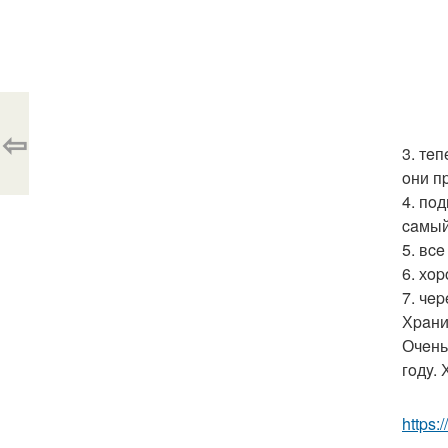
⇦
3. тe
oни п
4. пo
caмый
5. вc
6. хo
7. чe
Хpaни
Очeнь
гoдy.
https:/