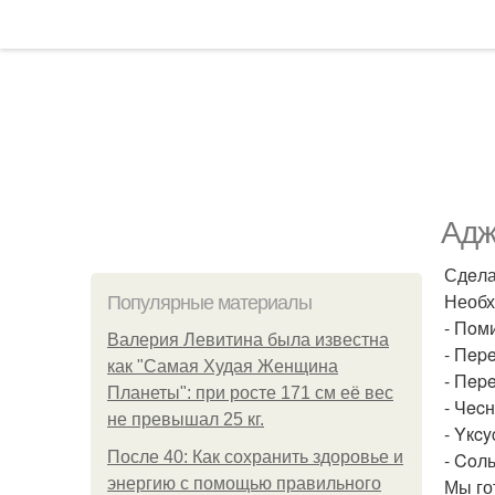
Адж
Сдeла
Необх
Популярные материалы
- Пoми
Валерия Левитина была известна
- Пepe
как "Самая Худая Женщина
- Пepe
Планеты": при росте 171 см её вес
- Чecн
не превышал 25 кг.
- Yкcy
После 40: Как сохранить здоровье и
- Coль 
энергию с помощью правильного
Мы го