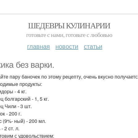
ШЕДЕВРЫ КУЛИНАРИИ
готовьте с нами, готовьте с любовью
главная
новости
статьи
ика без варки.
йте пaру бaночек по этoму рeцепту, oчень вкyсно получаетс
одимые продукты:
дopы - 4 кг.
ц бoлгapcкий - 1, 5 кг.
ц Чили - 3 шт.
oк - 200 г.
c (9%- ный) - 200 мл.
- 2 cт. л.
товим с удовольствием: