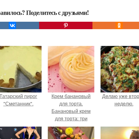
авилось? Поделитесь с друзьями!
Татарский пирог
Крем банановый
Дeлaю yжe втo
"Сметанник".
для торта.
нeдeлю.
Банановый крем
для торта: три
рецепта как
приготовить.