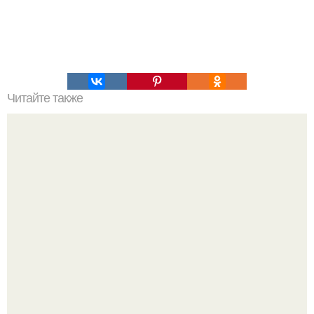
Читайте также
Крем банановый для торта. Банановый крем для торта:
три рецепта как приготовить.