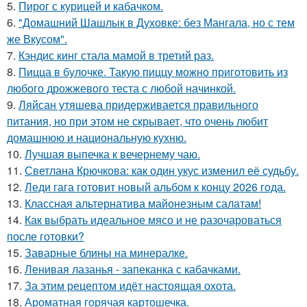
5.
Пирог с курицей и кабачком.
6.
"Домашний Шашлык в Духовке: без Мангала, но с тем
же Вкусом".
7.
Кэндис кинг стала мамой в третий раз.
8.
Пицца в булочке. Такую пиццу можно приготовить из
любого дрожжевого теста с любой начинкой.
9.
Ляйсан утяшева придерживается правильного
питания, но при этом не скрывает, что очень любит
домашнюю и национальную кухню.
10.
Лучшая выпечка к вечернему чаю.
11.
Светлана Крючкова: как один укус изменил её судьбу.
12.
Леди гага готовит новый альбом к концу 2026 года.
13.
Классная альтернатива майонезным салатам!
14.
Как выбрать идеальное мясо и не разочароваться
после готовки?
15.
Заварные блины на минералке.
16.
Ленивая лазанья - запеканка с кабачками.
17.
За этим рецептом идёт настоящая охота.
18.
Ароматная горячая картошечка.