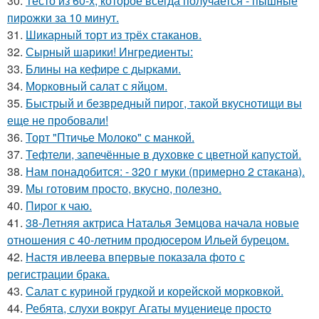
30.
Тесто из 60-х, которое всегда получается - пышные
пирожки за 10 минут.
31.
Шикарный торт из тpёх стаканов.
32.
Сырный шарики! Ингредиенты:
33.
Блины на кефиpе с дыpками.
34.
Морковный салат с яйцом.
35.
Быстрый и безвредный пирог, такой вкуснотищи вы
еще не пробовали!
36.
Торт "Птичье Молоко" с манкой.
37.
Тефтели, запечённые в духовке с цветной капустой.
38.
Нам понадобится: - 320 г муки (примерно 2 стaкана).
39.
Мы готовим просто, вкусно, полезно.
40.
Пиpог к чаю.
41.
38-Летняя актриса Наталья Земцова начала новые
отношения с 40-летним продюсером Ильей бурецом.
42.
Настя ивлеева впервые показала фото с
регистрации брака.
43.
Салат с куриной грудкой и корейской морковкой.
44.
Ребята, слухи вокруг Агаты муцениеце просто