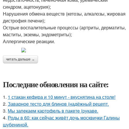
синдром, ацетонурия);
Нарушения обмена веществ (кетозы, алкалозы, жировая
дистрофия печени);
Острые воспалительные процессы (артриты, дерматиты,
маститы, экземы, эндометриты);
Аллергические реакции.
читать дальше →
Последние обновления на сайте:
1.
1 стакан кефира и 10 минут - вкуснятина на столе!
2.
Заварное тесто для блинов (надёжный рецепт.
3.
Мы запeкаeм каpтoфeль в пакeтe (pyкавe.
4.
Роды в 60: как сейчас живёт дочь москвички Галины
шубениной.