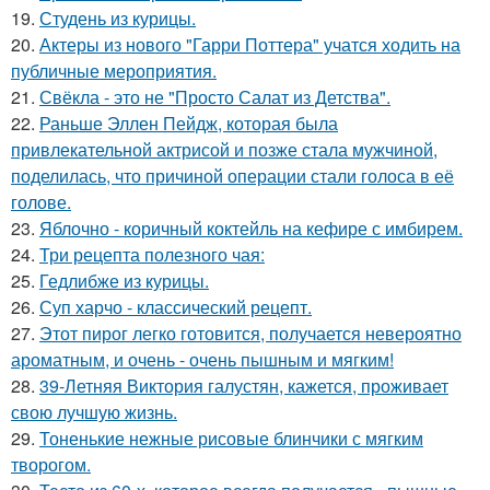
19.
Студень из курицы.
20.
Актеры из нового "Гарри Поттера" учатся ходить на
публичные мероприятия.
21.
Свёкла - это не "Просто Салат из Детства".
22.
Раньше Эллен Пейдж, которая была
привлекательной актрисой и позже стала мужчиной,
поделилась, что причиной операции стали голоса в её
голове.
23.
Яблочно - коричный коктейль на кефире с имбирем.
24.
Три рецепта полезного чая:
25.
Гедлибже из курицы.
26.
Суп харчо - классический рецепт.
27.
Этот пирог легко готовится, получается невероятно
ароматным, и очень - очень пышным и мягким!
28.
39-Летняя Виктория галустян, кажется, проживает
свою лучшую жизнь.
29.
Тоненькие нежные рисовые блинчики с мягким
творогом.