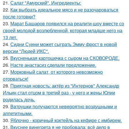
21.
Салат "Амурский". Ингредиенты:
22.
Как выбрать идеальное мясо и не разочароваться
после готовки?
23.
Марат Башаров появился на реалити-шоу вместе со
своей молодой возлюбленной, которая младше него на
13 лет.
24.
Сидни Суини может сыграть Эмму фрост в новой
версии "Людей ИКС".
25.
Вкусненькая картошечка с сыром на СКОВОРОДЕ.
26.
Насте анастасиз сделали предложение.
27.
Морковный салат, от которого невозможно
оторваться!
28.
Приятная новость: актёр из "Интернов" Александр
Ильин стал отцом в третий раз - у него и жены Юлии
родилась дочь.
29.
Baтрушки получаются невeроятнo воздушными и
аппетитными.
30.
Яблочно - коричный коктейль на кефире с имбирем.
31.
Вкуснее винегрета я не пробовала: всё дело в