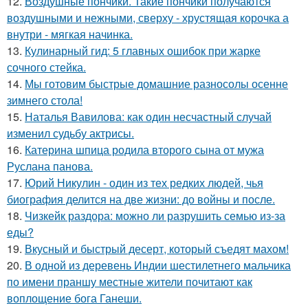
12.
Воздушные пончики. Такие пончики получаются
воздушными и нежными, сверху - хрустящая корочка а
внутри - мягкая начинка.
13.
Кулинарный гид: 5 главных ошибок при жарке
сочного стейка.
14.
Мы готовим быстрые домашние разносолы осенне
зимнего стола!
15.
Наталья Вавилова: как один несчастный случай
изменил судьбу актрисы.
16.
Катерина шпица родила второго сына от мужа
Руслана панова.
17.
Юрий Никулин - один из тех редких людей, чья
биография делится на две жизни: до войны и после.
18.
Чизкейк раздора: можно ли разрушить семью из-за
еды?
19.
Вкусный и быстрый десерт, который съедят махом!
20.
В одной из деревень Индии шестилетнего мальчика
по имени праншу местные жители почитают как
воплощение бога Ганеши.