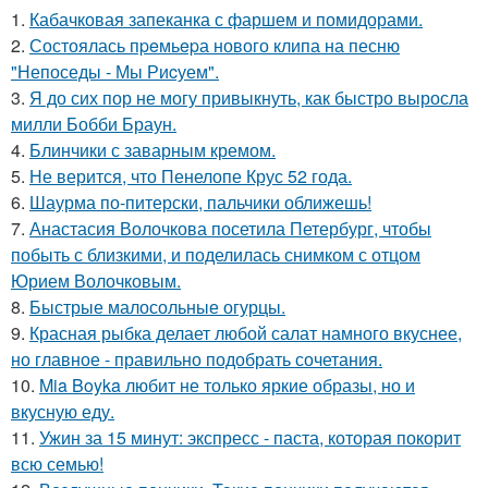
1.
Кабачковая запеканка с фаршем и помидорами.
2.
Состоялась пpeмьepа нового клипа на песню
"Непоседы - Мы Риcуем".
3.
Я до сих пор не могу привыкнуть, как быстро выросла
милли Бобби Браун.
4.
Блинчики с заварным кремом.
5.
Не верится, что Пенелопе Крус 52 года.
6.
Шаурма по-питерски, пальчики оближешь!
7.
Анастасия Волочкова посетила Петербург, чтобы
побыть с близкими, и поделилась снимком с отцом
Юрием Волочковым.
8.
Быстрые малосольные огурцы.
9.
Красная рыбка делает любой салат намного вкуснее,
но главное - правильно подобрать сочетания.
10.
Mia Boyka любит не только яркие образы, но и
вкусную еду.
11.
Ужин за 15 минут: экспресс - паста, которая покорит
всю семью!