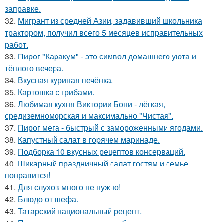
заправке.
32.
Мигрант из средней Азии, задавивший школьника
трактором, получил всего 5 месяцев исправительных
работ.
33.
Пирог "Каpакум" - это символ домашнего уюта и
тёплого вечера.
34.
Вкусная куриная печёнка.
35.
Картошка с грибами.
36.
Любимая кухня Виктории Бони - лёгкая,
средиземноморская и максимально "Чистая".
37.
Пирог мега - быстрый с замороженными ягодами.
38.
Капустный салат в гоpячем маринаде.
39.
Подборка 10 вкусных рецептов консерваций.
40.
Шикарный праздничный салат гостям и семье
понравится!
41.
Для слухов много не нужно!
42.
Блюдо от шефа.
43.
Татарский национальный рецепт.