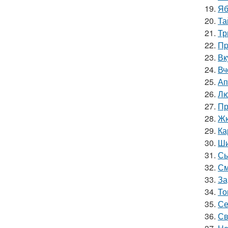
19.
Яб
20.
Та
21.
Тр
22.
Пp
23.
Вк
24.
Вч
25.
Ап
26.
Лю
27.
Пр
28.
Жю
29.
Ка
30.
Ши
31.
Сы
32.
См
33.
За
34.
То
35.
Се
36.
Св