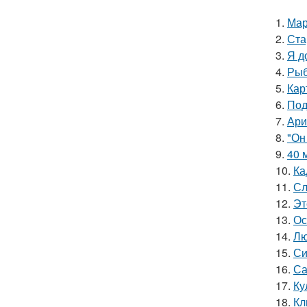
1.
Мар
2.
Ста
3.
Я д
4.
Рыб
5.
Кар
6.
Под
7.
Ари
8.
"Он
9.
40 
10.
Ка
11.
Сл
12.
Эт
13.
Ос
14.
Лю
15.
Си
16.
Са
17.
Ку
18.
Кл