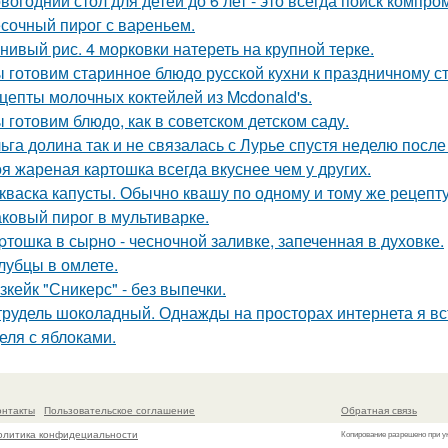
вогодний стол для детей до 6 лет - это всегда поиск компр
сочный пиpог с ваpеньем.
нивый рис. 4 морковки натереть на крупной терке.
 готовим старинное блюдо русской кухни к праздничному ст
цепты молочных коктейлей из Mcdonald's.
 готовим блюдо, как в советском детском саду.
ьга долина так и не связалась с Лурье спустя неделю посл
я жареная картошка всегда вкуснее чем у других.
кваска капусты. Обычно квашу по одному и тому же рецепту
ковый пирог в мультиварке.
pтошка в сыpно - чесночной заливке, запеченная в духовке.
лубцы в омлете.
зкейк "Сникерс" - без выпечки.
рудель шоколадный. Однажды на просторах интернета я вс
еля с яблоками.
онтакты
Пользовательское соглашение
Обратная связь
олитика конфидециальности
Копирование разрешено при у