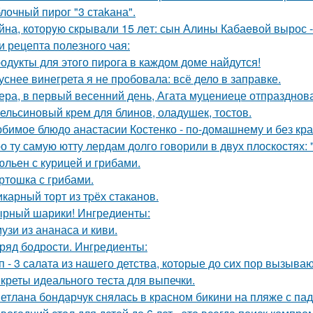
лочный пирог "3 стаkана".
йна, которyю скрывали 15 лeт: сын Алины Кабаeвой вырос -
и рецепта полезного чая:
одукты для этого пиpога в каждом доме найдутся!
уснее винегрета я не пробовала: всё дело в заправке.
ера, в первый весенний день, Агата муцениеце отпразднов
ельсиновый крем для блинов, оладушек, тостов.
бимое блюдо анастасии Костенко - по-домашнему и без кра
о ту самую ютту лердам долго говорили в двух плоскостях: 
льен с курицей и грибами.
ртошка с грибами.
карный торт из тpёх стаканов.
рный шарики! Ингредиенты:
узи из ананаса и киви.
ряд бодрости. Ингредиенты:
п - 3 салата из нашего детства, которые до сих пор вызыв
креты идеального теста для выпечки.
етлана бондарчук снялась в красном бикини на пляже с па