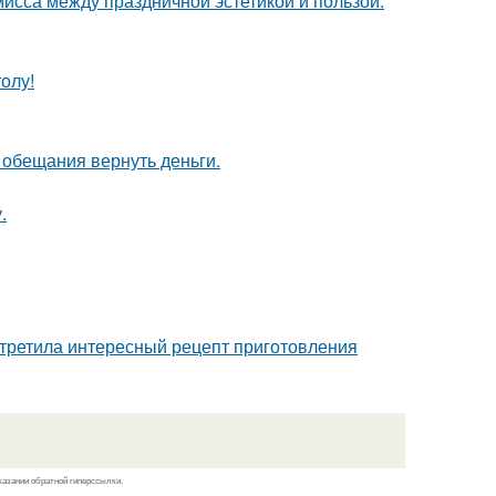
омисса между праздничной эстетикой и пользой.
олу!
е обещания вернуть деньги.
.
третила интересный рецепт приготовления
казании обратной гиперссылки.