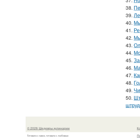
37.
Но
38.
Пе
39.
Ле
40.
Мы
41.
Ре
42.
Мы
43.
Ол
44.
Мо
45.
За
46.
Ма
47.
Ка
48.
Го
49.
Чи
50.
Шт
штруд
© 2026 Шедевры кулинарии
К
П
Готовьте с нами, готовьте с любовью