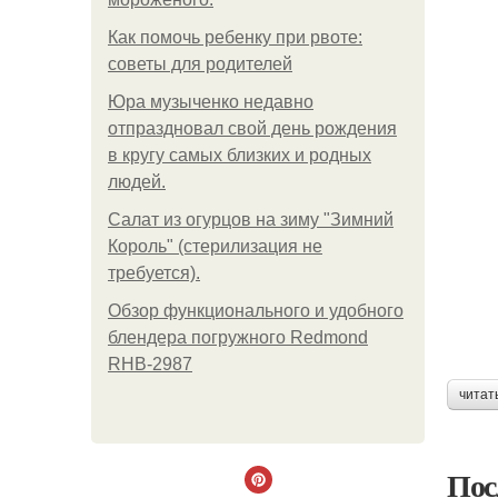
Как помочь ребенку при рвоте:
советы для родителей
Юра музыченко недавно
отпраздновал свой день рождения
в кругу самых близких и родных
людей.
Салат из огурцов на зиму "Зимний
Король" (стерилизация не
требуется).
Обзор функционального и удобного
блендера погружного Redmond
RHB-2987
читат
Пос