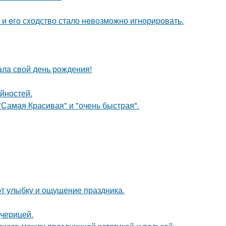
 и eго сxодство стало нeвозможно игнорировать.
ала свой день рождения!
йностей.
"Самая Красивая" и "очень быстрая".
ают улыбку и ощущение праздника.
дчерицей.