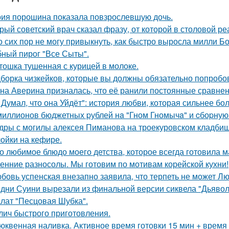
ия порошина показала повзрослевшую дочь.
рый советский врач сказал фразу, от которой в столовой р
о сих пор не могу привыкнуть, как быстро выросла милли Б
ный пирог "Все Сыты".
тошка тушенная с курицей в молоке.
борка чизкейков, которые вы должны обязательно попробо
на Аверина призналась, что её ранили постоянные сравнени
 Думал, что она Уйдёт": история любви, которая сильнее бол
миллионов бюджетных pублей нa "Гном Гномычa" и cбоpну
дры с могилы алексея Пиманова на троекуровском кладбищ
ойки на кефире.
о любимое блюдо моего детства, которое всегда готовила м
енние разносолы. Мы готовим по мотивам корейской кухни!
бовь успенская внезапно заявила, что терпеть не может Л
дни Суини вырезали из финальной версии сиквела "Дьявол
лат "Песцовая Шубка".
лич быстрого приготовления.
юквенная наливка. Активное время готовки 15 мин + время