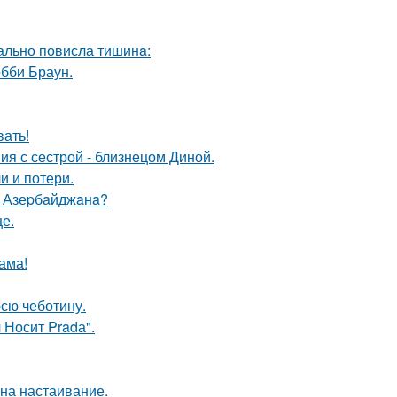
еально повисла тишинa:
обби Браун.
вать!
я с сестрой - близнецом Диной.
и и потери.
ю Азеpбaйджaнa?
е.
ама!
юсю чеботину.
 Носит Pradа".
 на настаивание.