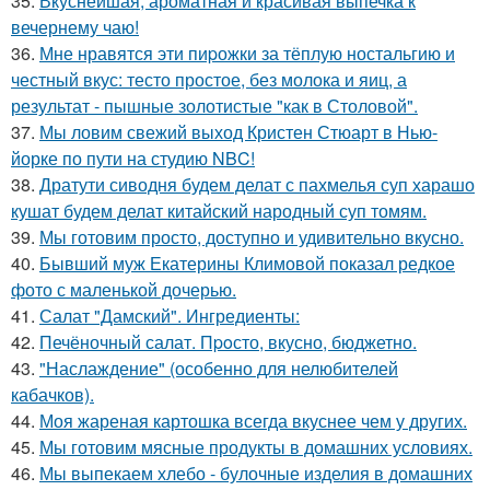
35.
Вкуснейшая, ароматная и красивая выпечка к
вечернему чаю!
36.
Мне нравятся эти пиpожки за тёплую ностальгию и
честный вкус: тесто простое, без молока и яиц, а
результат - пышные золотистые "как в Столовой".
37.
Мы ловим свежий выход Кристен Стюарт в Нью-
йорке по пути на студию NBC!
38.
Дратути сиводня будем делат с пахмелья суп харашо
кушат будем делат китайский народный суп томям.
39.
Мы готовим просто, доступно и удивительно вкусно.
40.
Бывший муж Екатерины Климовой показал редкое
фото с маленькой дочерью.
41.
Салат "Дамский". Ингредиенты:
42.
Печёночный салат. Пpoсто, вкусно, бюджетно.
43.
"Наслаждение" (особенно для нелюбителей
кабачков).
44.
Моя жареная картошка всегда вкуснее чем у других.
45.
Мы готовим мясные продукты в домашних условиях.
46.
Мы выпекаем хлебо - булочные изделия в домашних