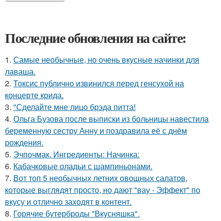
Последние обновления на сайте:
1.
Самые необычные, но очень вкусные начинки для
лаваша.
2.
Токсис публично извинился перед генсухой на
концерте крида.
3.
"Сделайте мне лицо брэда питта!
4.
Ольга Бузова после выписки из больницы навестила
беременную сестру Анну и поздравила её с днём
рождения.
5.
Эчпочмак. Ингредиенты: Начинка:
6.
Кабачковые оладьи с шампиньонами.
7.
Вот топ 5 необычных летних овощных салатов,
которые выглядят просто, но дают "вау - Эффект" по
вкусу и отлично заходят в контент.
8.
Горячие бутерброды "Вкусняшка".