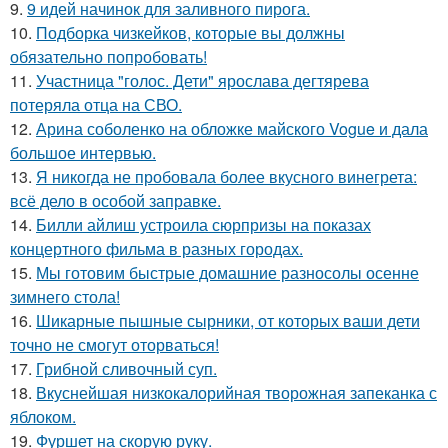
9.
9 идей начинок для заливного пирога.
10.
Подборка чизкейков, которые вы должны
обязательно попробовать!
11.
Участница "голос. Дети" ярослава дегтярева
потеряла отца на СВО.
12.
Арина соболенко на обложке майского Vogue и дала
большое интервью.
13.
Я никогда не пробовала более вкусного винегрета:
всё дело в особой заправке.
14.
Билли айлиш устроила сюрпризы на показах
концертного фильма в разных городах.
15.
Мы готовим быстрые домашние разносолы осенне
зимнего стола!
16.
Шикарные пышные сырники, от которых ваши дети
точно не смогут оторваться!
17.
Грибнoй сливочный суп.
18.
Вкуснейшая низкокалорийная творожная запеканка с
яблоком.
19.
Фуршет на скорую руку.