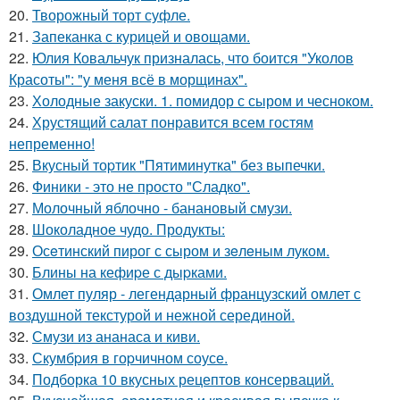
20.
Творожный торт суфле.
21.
Запеканка с курицей и овощами.
22.
Юлия Ковальчук призналась, что боится "Уколов
Красоты": "у меня всё в морщинах".
23.
Холодные закуски. 1. помидор с сыром и чесноком.
24.
Хрустящий салат понравится всем гостям
непременно!
25.
Вкусный тоpтик "Пятиминутка" без выпечки.
26.
Финики - это не просто "Сладко".
27.
Молочный яблочно - банановый смузи.
28.
Шоколадное чудо. Продукты:
29.
Осeтинский пирог с сыром и зeлeным луком.
30.
Блины на кефиpе с дыpками.
31.
Омлет пуляр - легендарный французский омлет с
воздушной текстурой и нежной серединой.
32.
Смузи из ананаса и киви.
33.
Скумбpия в гоpчичном соусе.
34.
Подборка 10 вкусных рецептов консерваций.