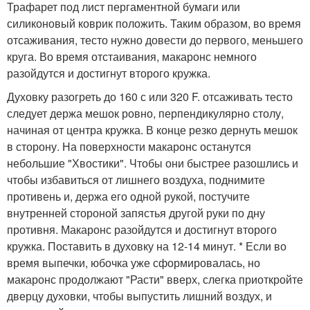
Трафарет под лист пергаментной бумаги или
силиконовый коврик положить. Таким образом, во время
отсаживания, тесто нужно довести до первого, меньшего
круга. Во время отстаивания, макаронс немного
разойдутся и достигнут второго кружка.
Духовку разогреть до 160 с или 320 F. отсаживать тесто
следует держа мешок ровно, перпендикулярно столу,
начиная от центра кружка. В конце резко дернуть мешок
в сторону. На поверхности макаронс останутся
небольшие "Хвостики". Чтобы они быстрее разошлись и
чтобы избавиться от лишнего воздуха, поднимите
противень и, держа его одной рукой, постучите
внутренней стороной запястья другой руки по дну
противня. Макаронс разойдутся и достигнут второго
кружка. Поставить в духовку на 12-14 минут. * Если во
время выпечки, юбочка уже сформировалась, но
макаронс продолжают "Расти" вверх, слегка приоткройте
дверцу духовки, чтобы выпустить лишний воздух, и