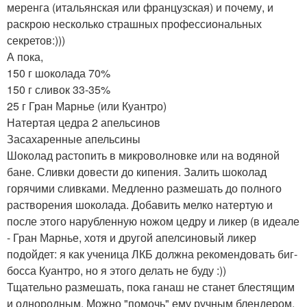
меренга (итальянская или французская) и почему, и
раскрою несколько страшных профессиональных
секретов:)))
А пока,
150 г шоколада 70%
150 г сливок 33-35%
25 г Гран Марнье (или Куантро)
Натертая цедра 2 апельсинов
Засахаренные апельсины
Шоколад растопить в микроволновке или на водяной
бане. Сливки довести до кипения. Залить шоколад
горячими сливками. Медленно размешать до полного
растворения шоколада. Добавить мелко натертую и
после этого нарубленную ножом цедру и ликер (в идеале
- Гран Марнье, хотя и другой апелсиновый ликер
подойдет: я как ученица ЛКБ должна рекомендовать биг-
босса Куантро, но я этого делать не буду :))
Тщательно размешать, пока ганаш не станет блестящим
и однородным. Можно "помочь" ему ручным блендером,