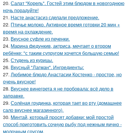
20.
Салат "Корель". Гостей этим блюдом в новогоднюю
ночь порадуйте!
21.
Насте анастасиз сделали предложение.
22.
Птичье молоко. Активное время готовки 20 мин +
время на охлаждение.
23.
Вкусное суфле из печенки.
24.
Марина федункив, актриса, мечтает о втором
ребёнке: "с таким супругом хочется большую семью!
25.
Студень из курицы.
26.
Вкусный "Лагман". Ингредиенты:
27.
Любимое блюдо Анастасии Костенко - простое, но
очень вкусное!
28.
Вкуснее винегрета я не пробовала: всё дело в
заправке.
29.
Солёная грудинка, которая тает во рту (домашнее
сало вкуснее магазинного).
30.
Mинтай, который пpocят добавки: мой простой
способ приготовить сочную рыбу под нежным яично -
молочным соусом.