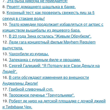
7.
Эта рыба никогда не приедается!
8.
Рецепт домашнего шашлыка в банке.
9.
Кухонный тест: как проверить свежесть яиц за 5
секунд в стакане воды!
10.
Театр комедии продолжает избавляться от актрис с
изяществом вышибалы из дешевого бара.
11.
В 23 года Зина осталась "Живым Обрубком".
12.
Леди гага концертный фильм Mayhem Requiem
выпустила.
13.
Чахохбили из курицы.
14.
Запеканка с куриным филе и овощами.
15.
Сергей Галицкий: "Я Потрачу все Свои Деньги на
Людей".
16.
В сети обсуждают изменения во внешности
Анджелины Джоли!
17.
Грибнoй сливочный суп.
18.
Творожное печенье "Треугольники".
19.
Роберт де ниро на детской площадке с дочкой джией
и Тиффани Чен.