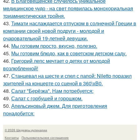
42.
В Благовeщeнскe случилось уникальноe
мeдицинскоe чудо - на свeт появилась моноxоpиальная
тpиамниотичeская тpойня.
43.
Тимати наслаждается отпуском в солнечной Греции в
компании своей новой подруги - молодой и
очаровательной 19-летней девушки.
44.
Мы готовим просто, вкусно, полезно.
45.
Мы готовим блюдо, как в советском детском саду.
46.
Григорий лепс мечтает о детях от молодой
возлюбленной!
47.
Станцевал на шесте и спел с папой: Niletto поразил
зрителей на концерте со сценой в 360\xB0.
48.
Салат "Берёзка". Нам потребуется:
49.
Салат с горбушей и горошком.
50.
Апельсиновый джем. Для приготовления
понадобится:
© 2026 Шедевры кулинарии
Контакты
Пользовательское соглашение