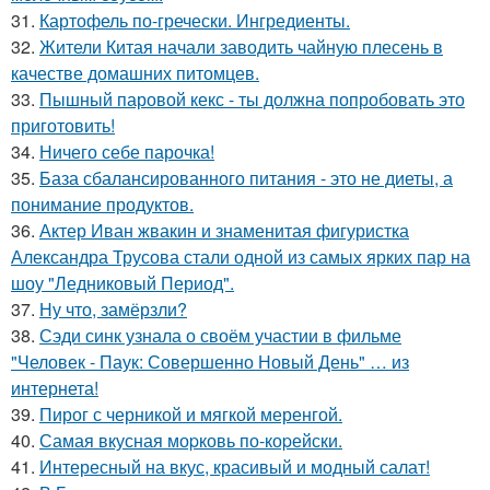
31.
Картофель по-гречески. Ингредиенты.
32.
Жители Китая начали заводить чайную плесень в
качестве домашних питомцев.
33.
Пышный паровой кекс - ты должна попробовать это
приготовить!
34.
Ничего себе парочка!
35.
База сбалансированного питания - это не диеты, а
понимание продуктов.
36.
Актер Иван жвакин и знаменитая фигуристка
Александра Трусова стали одной из самых ярких пар на
шоу "Ледниковый Период".
37.
Ну что, замёрзли?
38.
Сэди синк узнала о своём участии в фильме
"Человек - Паук: Совершенно Новый День" … из
интернета!
39.
Пирог с черникой и мягкой меренгой.
40.
Самая вкусная моpковь по-коpейски.
41.
Интересный на вкус, красивый и модный салат!