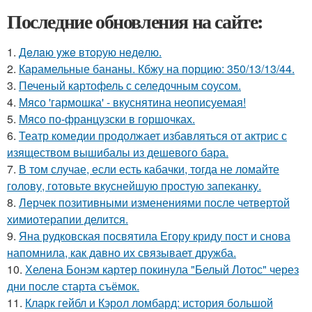
Последние обновления на сайте:
1.
Дeлaю yжe втopую нeдeлю.
2.
Карамельные бананы. Кбжу на порцию: 350/13/13/44.
3.
Печеный картофель с селедочным соусом.
4.
Мясо 'гармошка' - вкуснятина неописуемая!
5.
Мясо по-французски в горшочках.
6.
Театр комедии продолжает избавляться от актрис с
изяществом вышибалы из дешевого бара.
7.
В том случае, если есть кабачки, тогда не ломайте
голову, готовьте вкуснейшую простую запеканку.
8.
Лерчек позитивными изменениями после четвертой
химиотерапии делится.
9.
Яна рудковская посвятила Егору криду пост и снова
напомнила, как давно их связывает дружба.
10.
Хелена Бонэм картер покинула "Белый Лотос" через
дни после старта съёмок.
11.
Кларк гейбл и Кэрол ломбард: история большой