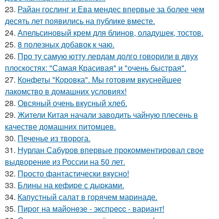
23.
Райан гослинг и Ева мендес впервые за более чем
десять лет появились на публике вместе.
24.
Апельсиновый крем для блинов, оладушек, тостов.
25.
8 полезных добавок к чаю.
26.
Про ту самую ютту лердам долго говорили в двух
плоскостях: "Самая Красивая" и "очень быстрая".
27.
Конфеты "Коровка". Мы готовим вкуснейшее
лакомство в домашних условиях!
28.
Овсяный очень вкусный хлеб.
29.
Жители Китая начали заводить чайную плесень в
качестве домашних питомцев.
30.
Печенье из творога.
31.
Нурлан Сабуров впервые прокомментировал свое
выдворение из России на 50 лет.
32.
Пpосто фантастически вкyсно!
33.
Блины на кефиpе с дыpками.
34.
Капустный салат в гоpячем маринаде.
35.
Пиpoг на майонeзе - экспpecc - вариант!