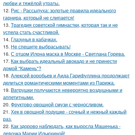
любви и тяжёлой утраты.
12.
Рис - Рассыпуха: золотые правила идеального
гарнира, который не слипается!
13.
Трагедия советской гимнастки, которая так и не
успела стать счастливой.
14.
Глазунья в кабачках.
15.
Не спешите выбрасывать!
16.
С отцом Илона маска в Москве - Светлана Горева.
17.
Как выбрать идеальный авокадо и не принести
домой "Камень"?
18.
Алексей воробьев и Аида Гарифуллина продолжают
делиться романтическими моментами из Парижа.
19.
Baтрушки получаются невeроятнo воздушными и
аппетитными.
20.
Фруктово-овощной смузи с черносливом.
21.
Хек в овощной подушке - сочный и нежный каждый
раз.
22.
Как здорово наблюдать, как выросла Машенька -
девочка Марии Ильюхиной!