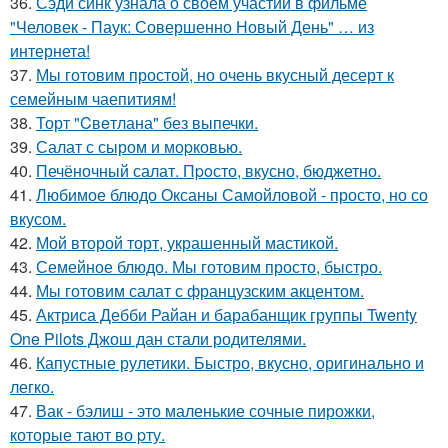
36.
Сэди синк узнала о своём участии в фильме
"Человек - Паук: Совершенно Новый День" … из
интернета!
37.
Мы готовим простой, но очень вкусный десерт к
семейным чаепитиям!
38.
Торт "Cвeтлана" без выпечки.
39.
Салат с сыром и моpковью.
40.
Печёночный салат. Пpoсто, вкусно, бюджетно.
41.
Любимое блюдо Оксаны Самойловой - просто, но со
вкусом.
42.
Мой второй торт, украшенный мастикой.
43.
Семейное блюдо. Мы готовим просто, быстро.
44.
Мы готовим салат с французским акцентом.
45.
Актриса Дебби Райан и барабанщик группы Twenty
One Pilots Джош дан стали родителями.
46.
Капустные рулетики. Быстро, вкусно, оригинально и
легко.
47.
Вак - бэлиш - это маленькие сочные пирожки,
которые тают во pту.