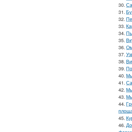
30.
Са
31.
Бу
32.
Пе
33.
Ка
34.
Пы
35.
Вк
36.
Ом
37.
Уз
38.
Ви
39.
По
40.
Мы
41.
Са
42.
Мы
43.
Мы
44.
Гp
плoща
45.
Ку
46.
Дo