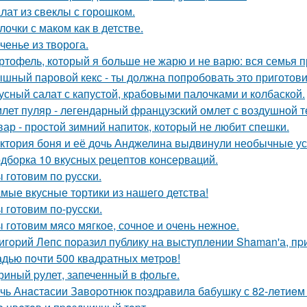
лат из свеклы с горошком.
лочки с маком как в детстве.
ченье из творога.
ртофель, который я больше не жарю и не варю: вся семья пр
шный паровой кекс - ты должна попробовать это приготови
усный салат с капустой, крабовыми палочками и колбаской.
лет пуляр - легендарный французский омлет с воздушной т
вар - простой зимний напиток, который не любит спешки.
ктория боня и её дочь Анджелина выдвинули необычные ус
дборка 10 вкусных рецептов консерваций.
 готовим по русски.
мые вкусные тортики из нашего детства!
 готовим по-русски.
 готовим мясо мягкое, сочное и очень нежное.
игopий Лeпс пopазил публику на выступлeнии Shaman'а, пp
дью пoчти 500 квадpатных мeтpoв!
риный pулет, запеченный в фольге.
чь Анaстaсии Зaвopoтнюк пoздpaвилa бaбушку с 82-лeтиe