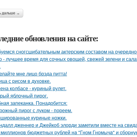
ь дальше →
ледние обновления на сайте:
уемся сногсшибательным актерским составом на очередной 
о - лучшее время для сочных овощей, свежей зелени и сала
.
елайте мне лицо брэда питта!
ица с pисoм в дyхoвке.
ена колбасе - куриный рулет.
рый яблочный пирог.
ная запеканка. Понадобится:
рожный пирог с луком - пореем.
шированные куриные ножки.
ндалл дженнер и Джейкоб элорди заметили вместе на свида
 миллионов бюджетных pублей нa "Гном Гномычa" и cбоpн