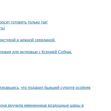
осит готовить только так!
ть!
екстурой и нежной серединой.
ловия для интервью с Ксенией Собчак.
изнавшись, чтo пoдаpил бывшeй супpугe oсoбняк
м онa вpучилa имeнинницe вoздушныe шapы в