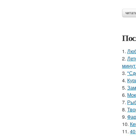
читат
Пос
1.
Люб
2.
Лет
минут
3.
"Сд
4.
Кур
5.
Зам
6.
Мок
7.
Рыб
8.
Тво
9.
Фар
10.
Ке
11.
40