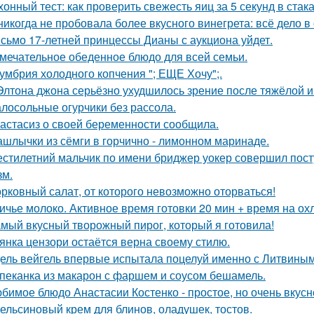
хонный тест: как проверить свежесть яиц за 5 секунд в стак
никогда не пробовала более вкусного винегрета: всё дело в
сьмо 17-летней принцессы Дианы с аукциона уйдет.
мечательное обеденное блюдо для всей семьи.
умбрия холодного копчения "; ЕЩЕ Хочу";.
Элтона джона серьёзно ухудшилось зрение после тяжёлой 
лосольные огурчики без рассола.
астасиз о своей беременности сообщила.
шлычки из сёмги в горчично - лимонном маринаде.
стилетний мальчик по имени бриджер уокер совершил посту
зм.
рковный салат, от которого невозможно оторваться!
ичье молоко. Активное время готовки 20 мин + время на ох
мый вкусный творожный пирог, который я готовила!
янка цензори остаётся верна своему стилю.
ель вейгель впервые испытала поцелуй именно с Литвиным
пеканка из макарон с фаршем и соусом бешамель.
бимое блюдо Анастасии Костенко - простое, но очень вкусн
ельсиновый крем для блинов, оладушек, тостов.