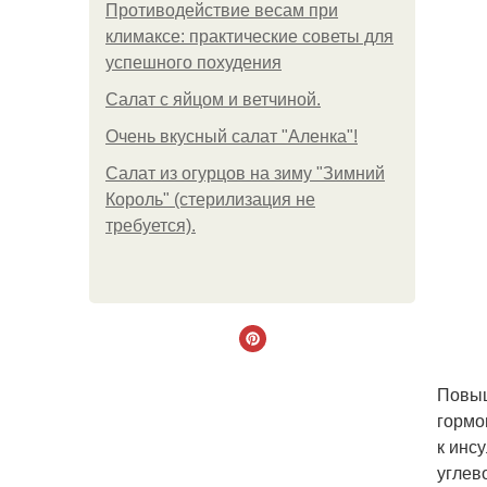
Противодействие весам при
климаксе: практические советы для
успешного похудения
Салат с яйцом и ветчиной.
Очень вкусный салат "Аленка"!
Салат из огурцов на зиму "Зимний
Король" (стерилизация не
требуется).
Повыш
гормо
к инс
углев