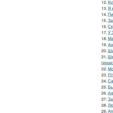
12.
Ку
13.
Я 
14.
Пи
15.
За
16.
Ск
17.
У 
18.
Ма
19.
Ан
20.
Ша
21.
Ше
герои
22.
Мо
23.
Пт
24.
Са
25.
Бь
26.
Ад
27.
За
28.
Лю
29.
Ап