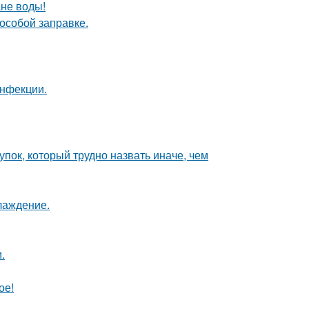
ане воды!
 особой заправке.
инфекции.
пок, который трудно назвать иначе, чем
лаждение.
.
ое!