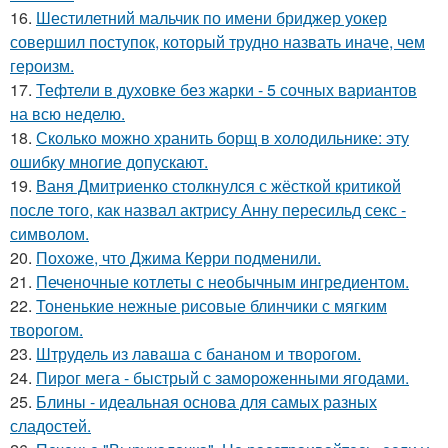
16.
Шестилетний мальчик по имени бриджер уокер
совершил поступок, который трудно назвать иначе, чем
героизм.
17.
Тефтели в духовке без жарки - 5 сочных вариантов
на всю неделю.
18.
Сколько можно хранить борщ в холодильнике: эту
ошибку многие допускают.
19.
Ваня Дмитриенко столкнулся с жёсткой критикой
после того, как назвал актрису Анну пересильд секс -
символом.
20.
Похоже, что Джима Керри подменили.
21.
Печеночные котлеты с необычным ингредиентом.
22.
Тоненькие нежные рисовые блинчики с мягким
творогом.
23.
Штрудель из лаваша с бананом и творогом.
24.
Пирог мега - быстрый с замороженными ягодами.
25.
Блины - идеальная основа для самых разных
сладостей.