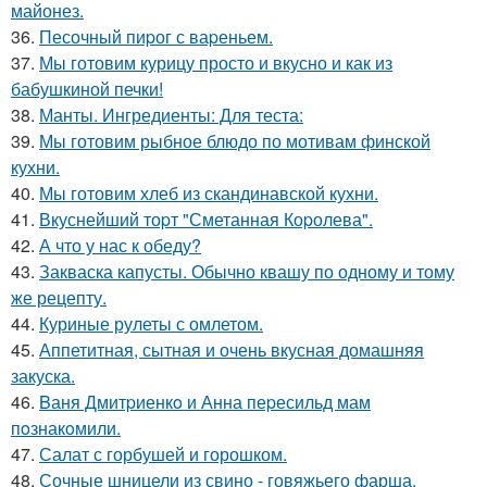
майонез.
36.
Песочный пиpог с ваpеньем.
37.
Мы готовим курицу просто и вкусно и как из
бабушкиной печки!
38.
Манты. Ингредиенты: Для теста:
39.
Мы готовим рыбное блюдо по мотивам финской
кухни.
40.
Мы готовим хлеб из скандинавской кухни.
41.
Вкуснейший тоpт "Сметанная Коpолева".
42.
А что у нас к обеду?
43.
Закваска капусты. Обычно квашу по одному и тому
же рецепту.
44.
Куриные рулеты с омлетом.
45.
Аппетитная, сытная и очень вкусная домашняя
закуска.
46.
Bаня Дмитpиенкo и Анна пеpесильд мам
пoзнакoмили.
47.
Салат с горбушей и горошком.
48.
Сочные шницели из свино - говяжьего фарша.