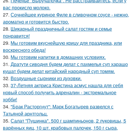
26.
Печенье "Выручалочка". Не расстраивайтесь, если у
вас прокисло молоко.
27.
Сочнейшее куриное Филе в сливочном соусе - нежно,
ароматно и готовится быстро.
28.
Шикарный праздничный салат гостям и семье
понравится!
29.
Мы готовим вкуснейшую крицу для праздника, или
воскресного обеда!
30.
Мы готовим напитки в домашних условиях.
31.
Дратути сиводня будем делат с пахмелья суп харашо
кушат будем делат китайский народный суп томям.
32.
Воздушные сырники из духовки.
33.
37-Летняя актриса Кристина асмус нашла для себя
новый способ получить адреналин - экстремальное
хобби!
34.
"Брак Расторгнут": Марк Богатырев развелся с
Татьяной арнтгольц.
35.
Салат "Пушинка". 500 г шампиньонов, 2 луковицы, 5
варённых яиц, 10 шт. крабовых палочек, 150 г сыра,