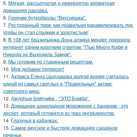
5.
Мягкая, рассыпчатая и невероятно ароматная
домашняя пахлава.
6.
Горячие бутерброды "Вкусняшка".
7.
Ресторанный трюк: как правильно карамелизовать лук,
чтобы он стал сладким и золотистым!
8.
В 108 лет бразильянка Дона алзира мендес покорила
интернет одним коротким ответом: "Пью Много Кофе и
Никогда не Выходила Замуж".
9.
Мы готовим по старинным рецептам.
10.
Муж добавки попросит!
11.
Актриса Елена Цыплакова долгое время считалась
одной из самых светлых и "Правильных" актрис
советского кино.
12.
Ажурhые блиhчиkи - "ЭТO Бомба".
13.
Домашнее шоколадное мороженое с бананом - это
десерт, который готовится из трех ингредиентов.
14.
Глазунья в кабачках.
15.
Самое вкусное и быстрое домашнее сахарное
печенье.