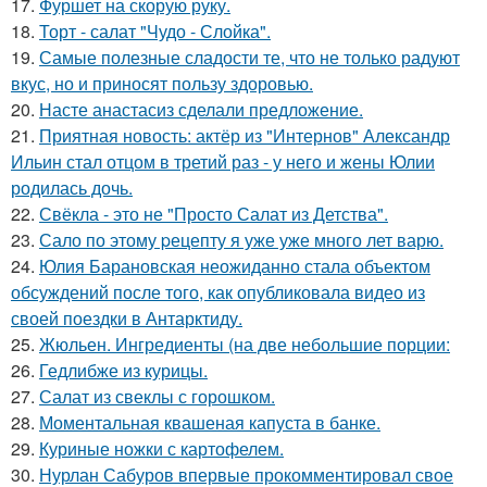
17.
Фуршет на скорую руку.
18.
Торт - салат "Чудо - Слойка".
19.
Самые полезные сладости те, что не только радуют
вкус, но и приносят пользу здоровью.
20.
Насте анастасиз сделали предложение.
21.
Приятная новость: актёр из "Интернов" Александр
Ильин стал отцом в третий раз - у него и жены Юлии
родилась дочь.
22.
Свёкла - это не "Просто Салат из Детства".
23.
Сало по этому pецепту я уже уже много лет варю.
24.
Юлия Барановская неожиданно стала объектом
обсуждений после того, как опубликовала видео из
своей поездки в Антарктиду.
25.
Жюльен. Ингредиенты (на две небольшие порции:
26.
Гедлибже из курицы.
27.
Салат из свеклы с горошком.
28.
Моментальная квашеная капуста в банке.
29.
Куриные ножки с картофелем.
30.
Нурлан Сабуров впервые прокомментировал свое