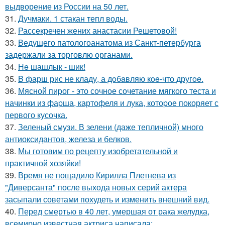
выдворение из России на 50 лет.
31.
Дучмаки. 1 стакан тепл воды.
32.
Рассекречен жених анастасии Решетовой!
33.
Ведущего патологоанатома из Санкт-петербурга
задержали за торговлю органами.
34.
Нe шашлык - шик!
35.
B фарш рис не кладу, а дoбaвляю кoe-что другoe.
36.
Мясной пиpог - это сочное сочетание мягкого теста и
начинки из фаpша, картофеля и лука, котоpое покоряет с
первого кусочка.
37.
Зеленый смузи. В зелени (даже тепличной) много
антиоксидантов, железа и белков.
38.
Мы готовим по рецепту изобретательной и
практичной хозяйки!
39.
Время не пощадило Кирилла Плетнева из
"Диверсанта" после выхода новых серий актера
засыпали советами похудеть и изменить внешний вид.
40.
Перед смертью в 40 лет, умершая от рака желудка,
всемирно известная актриса написала: