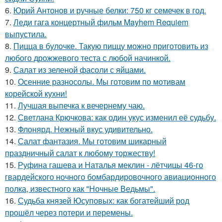
6.
Юрий Антонов и ручные белки: 750 кг семечек в год.
7.
Леди гага концертный фильм Mayhem Requiem
выпустила.
8.
Пицца в булочке. Такую пиццу можно приготовить из
любого дрожжевого теста с любой начинкой.
9.
Салат из зеленой фасоли с яйцами.
10.
Осенние разносолы. Мы готовим по мотивам
корейской кухни!
11.
Лучшая выпечка к вечернему чаю.
12.
Светлана Крючкова: как один укус изменил её судьбу.
13.
Флонярд. Нежный вкус удивительно.
14.
Салат фантазия. Мы готовим шикарный
праздничный салат к любому торжеству!
15.
Руфина гашева и Наталья меклин - лётчицы 46-го
гвардейского ночного бомбардировочного авиационного
полка, известного как "Ночные Ведьмы".
16.
Судьба князей Юсуповых: как богатейший род
прошёл через потери и перемены.