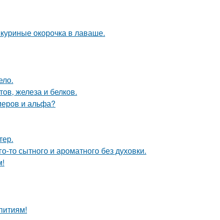
: куриные окорочка в лаваше.
ело.
ов, железа и белков.
меров и альфа?
тер.
го-то сытного и ароматного без духовки.
м!
питиям!