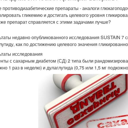
 противодиаабетические препараты - аналоги глюкагоподоб
олировать гликемию и достигать целевого уровня гликирован
 же препарат справляется с этими задачами лучше?
ьтаты недавно опубликованного исследования SUSTAIN 7 св
лутиду, как по достижению целевого значения гликированно
ьтаты исследования
нты с сахарным диабетом (СД) 2 типа были рандомизированы
но 1 раз в неделю) и дулаглутида (0,75 или 1,5 мг подкожно