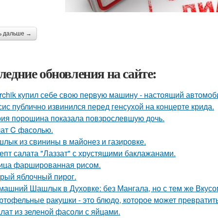
ь дальше →
ледние обновления на сайте:
rchik купил себе свою первую машину - настоящий автомоб
сис публично извинился перед генсухой на концерте крида.
ия порошина показала повзрослевшую дочь.
ат C фaсoлью.
лык из свинины в майонез и газировке.
епт салата "Лаззат" с хрустящими баклажанами.
ица фаршированная рисом.
рый яблочный пирог.
машний Шашлык в Духовке: без Мангала, но с тем же Вкусо
ртофельные ракушки - это блюдо, которое может превратит
лат из зеленой фасоли с яйцами.