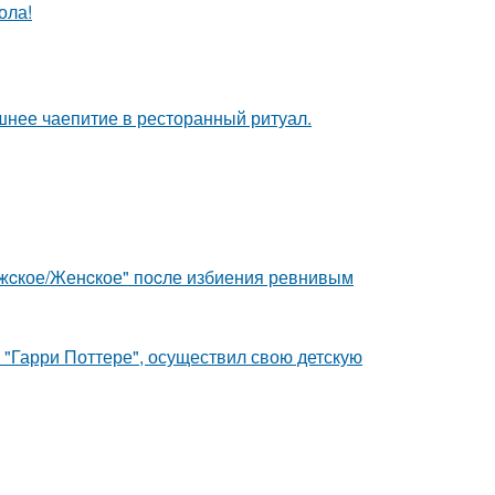
ола!
шнее чаепитие в ресторанный ритуал.
ужcкое/Женcкое" поcле избиения ревнивым
 "Гарри Поттере", осуществил свою детскую