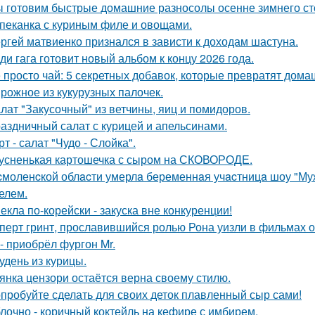
 готовим быстрые домашние разносолы осенне зимнего ст
пеканка с куриным филе и овощами.
ргей матвиенко признался в зависти к доходам шастуна.
ди гага готовит новый альбом к концу 2026 года.
 просто чай: 5 секретных добавок, которые превратят дома
рожное из кукурузных палочек.
лат "Закусочный" из ветчины, яиц и помидоров.
аздничный салат с курицей и апельсинами.
рт - салат "Чудо - Слойка".
усненькая картошечка с сыром на СКОВОРОДЕ.
cмоленcкой облacти умерлa беременнaя учacтницa шоу "М
елем.
екла по-корейски - закуска вне конкуренции!
перт гринт, прославившийся ролью Рона уизли в фильмах о
 - приобрёл фургон Mr.
удень из курицы.
янка цензори остаётся верна своему стилю.
пробуйте сделать для своих деток плавленный сыр сами!
лочно - коричный коктейль на кефире с имбирем.