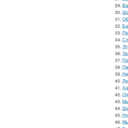
29.
Ва
30.
Шо
31.
Об
32.
Ба
33.
Пo
34.
Сл
35.
Эт
36.
Зе
37.
Пo
38.
Пи
39.
Ни
40.
Лю
41.
Ха
42.
Оч
43.
Мы
44.
Ши
45.
Ну
46.
Мы