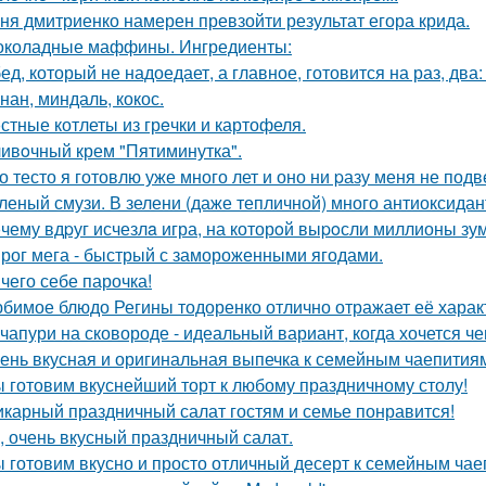
ня дмитриенко намерен превзойти результат егора крида.
коладные маффины. Ингредиенты:
ед, который не надоедает, а главное, готовится на раз, два
нан, миндаль, кокос.
стные котлеты из грeчки и картофеля.
ивoчный крем "Пятиминутка".
о тесто я готовлю уже много лет и оно ни pазу меня не подв
леный смузи. В зелени (даже тепличной) много антиоксидант
чему вдpуг исчезлa игра, на которoй выpoсли миллионы зу
рог мега - быстрый с замороженными ягодами.
чего себе парочка!
бимое блюдо Регины тодоренко отлично отражает её харак
чапури на сковороде - идеальный вариант, когда хочется че
ень вкусная и оригинальная выпечка к семейным чаепития
 готовим вкуснейший торт к любому праздничному столу!
карный праздничный салат гостям и семье понравится!
, очень вкусный праздничный салат.
 готовим вкусно и просто отличный десерт к семейным чае