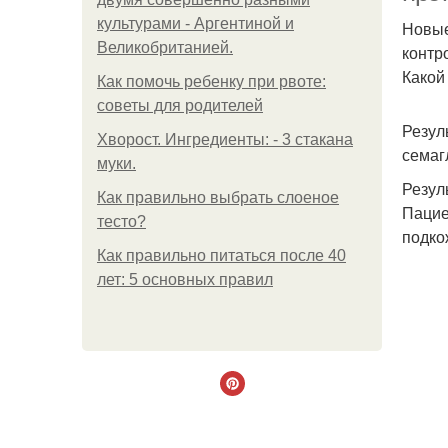
культурами - Аргентиной и
Новые
Великобританией.
контр
Какой
Как помочь ребенку при рвоте:
советы для родителей
Резул
Хворост. Ингредиенты: - 3 стакана
семаг
муки.
Резул
Как правильно выбрать слоеное
Пацие
тесто?
подкож
Как правильно питаться после 40
лет: 5 основных правил