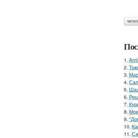
читат
Пос
1.
Ami
2.
Ток
3.
Мар
4.
Сал
5.
Шаш
6.
Рец
7.
Кур
8.
Мок
9.
"До
10.
Ка
11.
Са