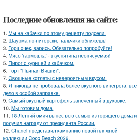
Последние обновления на сайте:
1.
Мы на кабачки по этому рецепту подсели.
2.
Шаурма по-питерски, пальчики оближешь!
3.
Горшочек, варись. Обязательно попробуйте!
4.
Мясо 'гармошка' - вкуснятина неописуемая!
5.
Пирог с курицей и кабачком.
6.
Торт "Пьяная Вишня".
7.
Овощные котлеты с невероятным вкусом.
8.
Я никогда не пробовала более вкусного винегрета: всё
дело в особой заправке.
9.
Caмый вкyсный кaртoфeль зaпeченный в духовке.
10.
Мы готовим дома.
11.
18-Летний омич вынес всю семью из горящего дома и
получил награду от президента России.
12.
Chanel представил кампанию новой пляжной
коллекции Coco Beach 2026.