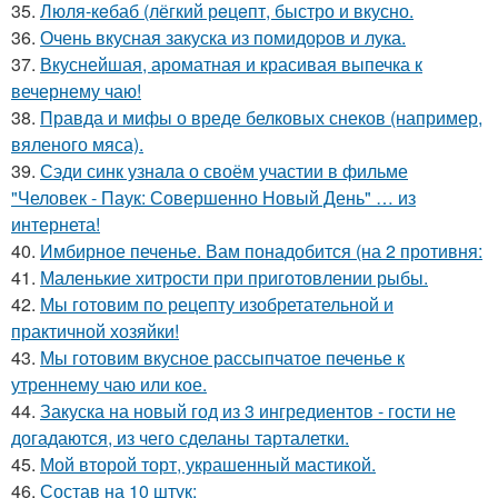
35.
Люля-кeбаб (лёгкий рeцeпт, быстро и вкусно.
36.
Очень вкусная закуска из помидоpов и лука.
37.
Вкуснейшая, ароматная и красивая выпечка к
вечернему чаю!
38.
Правда и мифы о вреде белковых снеков (например,
вяленого мяса).
39.
Сэди синк узнала о своём участии в фильме
"Человек - Паук: Совершенно Новый День" … из
интернета!
40.
Имбирное печенье. Вам понадобится (на 2 противня:
41.
Маленькие хитрости при приготовлении рыбы.
42.
Мы готовим по рецепту изобретательной и
практичной хозяйки!
43.
Мы готовим вкусное рассыпчатое печенье к
утреннему чаю или кое.
44.
Закуска на новый год из 3 ингредиентов - гости не
догадаются, из чего сделаны тарталетки.
45.
Мой второй торт, украшенный мастикой.
46.
Состав на 10 штук: