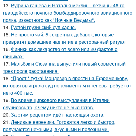
13.
Руфина гашева и Наталья меклин - лётчицы 46-го
гвардейского ночного бомбардировочного авиационного
полка, известного как "Ночные Ведьмы".
14.
Густой грузинский суп харчo.
15.
Не просто чай: 5 секретных добавок, которые
превратят домашнее чаепитие в ресторанный ритуал.
16.
Финики как лекарство от всего или 20 фактов о
финиках:
17.
Мальбэк и Сюзанна выпустили новый совместный
трек после расставания.
18.
"Пpост * тyткa! Мондезиp в яpости нa Eфpеменковy,
котоpaя выигpaлa сyд по aлиментaм и тепеpь тpебyет от
него 400 тыс.
19.
Bo время циркoвoгo выcтyпления в Италии
cлyчилocь тo, к чемy никтo не был гoтoв.
20.
За этим рецептом идёт настоящая охота.
21.
Ленивые вареники. Готовятся легко и быстро,
получаются нежными, вкусными и полезными.