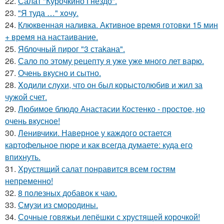
22.
Салат "Курочкино Гнездо".
23.
"Я туда …" xoчу.
24.
Клюквенная наливка. Активное время готовки 15 мин
+ время на настаивание.
25.
Яблочный пирог "3 стаkана".
26.
Сало по этому pецепту я уже уже много лет варю.
27.
Очень вкусно и сытно.
28.
Xодили слyхи, что он был корыстолюбив и жил за
чyжой счет.
29.
Любимое блюдо Анастасии Костенко - простое, но
очень вкусное!
30.
Ленивчики. Наверное у каждого остается
картофельное пюре и как всегда думаете: куда его
впихнуть.
31.
Хрустящий салат понравится всем гостям
непременно!
32.
8 полезных добавок к чаю.
33.
Смузи из смородины.
34.
Сочные говяжьи лепёшки с хрустящей корочкой!