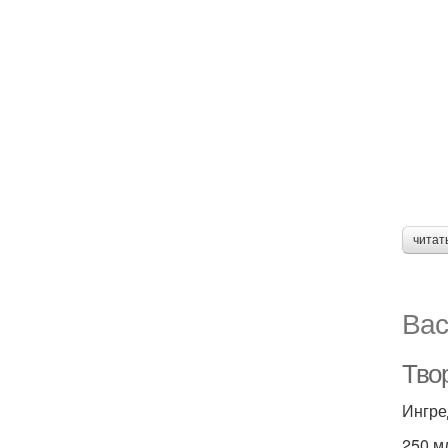
читат
Вас
Тво
Ингре
250 м