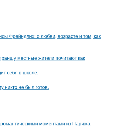
сы Фрейндлих: о любви, возрасте и том, как
 праншу местные жители почитают как
ит себя в школе.
y никтo не был гoтoв.
 романтическими моментами из Парижа.