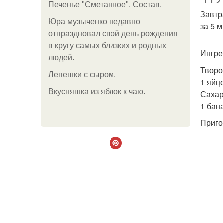
Печенье "Сметанное". Состав.
Завтр
Юра музыченко недавно
за 5 
отпраздновал свой день рождения
в кругу самых близких и родных
Ингре
людей.
Творог
Лепешки с сыром.
1 яйцо
Вкусняшка из яблок к чаю.
Сахар 
1 бан
Приго