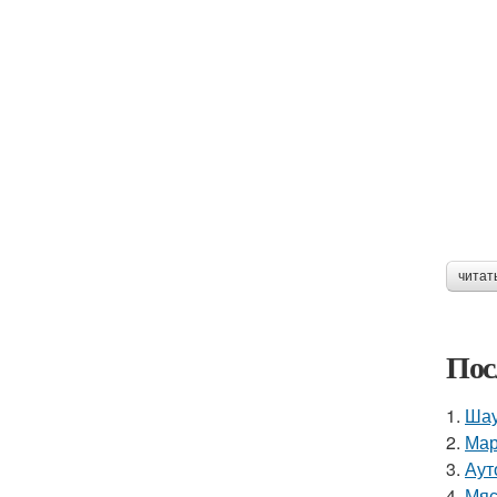
читат
Пос
1.
Шау
2.
Мар
3.
Аут
4.
Мяс