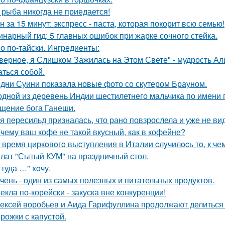
 рыба никогда не приедается!
н за 15 минут: экспресс - паста, которая покорит всю семью!
инарный гид: 5 главных ошибок при жарке сочного стейка.
о по-тайски. Ингредиенты:
верное, я Слишком Зажилась на Этом Свете" - мудрость Али
аться собой.
дни Суини показала новые фото со скутером Брауном.
одной из деревень Индии шестилетнего мальчика по имени
щение бога Ганеши.
я пересильд призналась, что рано повзрослела и уже не вид
чему ваш кофе не такой вкусный, как в кофейне?
 время циркoвoгo выcтyпления в Италии cлyчилocь тo, к чем
лат "Сытый КУМ" на праздничный стол.
 туда …" xoчу.
чень - один из самых полезных и питательных продуктов.
екла по-корейски - закуска вне конкуренции!
ексей воробьев и Аида Гарифуллина продолжают делиться
рожки с капустой.