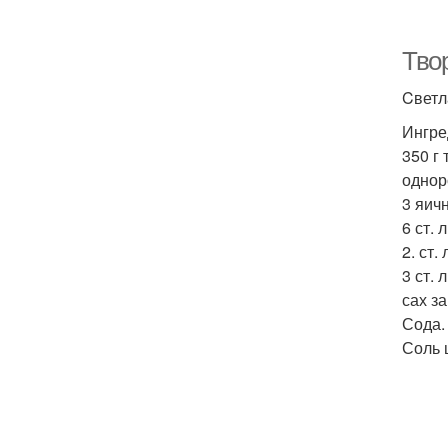
Тво
Cветл
Ингре
350 г
однор
3 яич
6 ст. 
2. ст.
3 ст. 
сах за
Сода.
Соль 