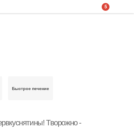
5
Быстрое печение
ервкуснятины! Творожно -