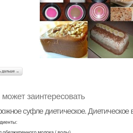
ь дальше →
 может заинтересовать
рожное суфле диетическое. Диетическое 
диенты:
л обезжиренного молока ( воды).