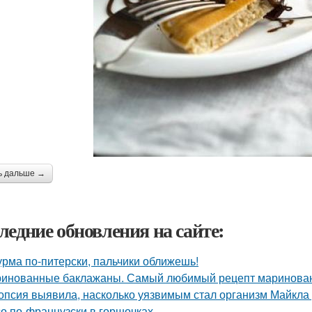
ь дальше →
ледние обновления на сайте:
рма по-питерски, пальчики оближешь!
инованные баклажаны. Самый любимый рецепт маринован
опсия выявила, насколько уязвимым стал организм Майкла 
о по-французски в горшочках.