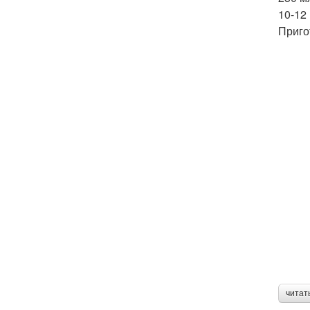
10-12
Приго
читат