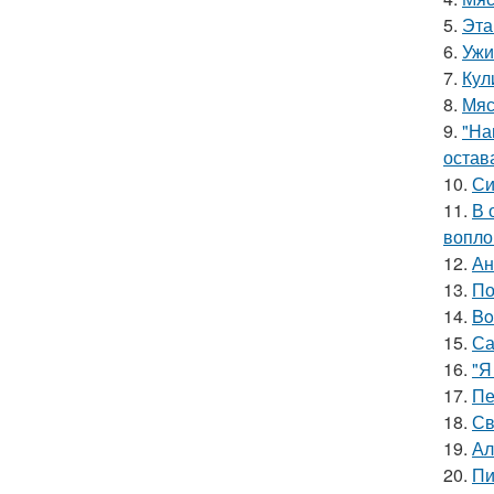
5.
Эта
6.
Ужи
7.
Кул
8.
Мяс
9.
"На
остав
10.
Си
11.
В 
вопло
12.
Ан
13.
По
14.
Bo
15.
Са
16.
"Я
17.
Пе
18.
Св
19.
Ал
20.
Пи