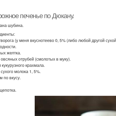
рожное печенье по Дюкану.
ана шубина.
диенты:
 творога (у меня вкуснотеево 0, 5% (либо любой другой сух
одности.
ных желтка.
л овсяных отрубей (смолотых в муку).
 л кукурузного крахмала.
л сухого молока 1, 5%.
м по вкусу.
щепотка.