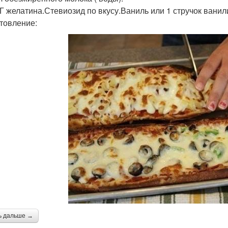
 Г желатина.Стевиозид по вкусу.Ваниль или 1 стручок ванил
товление:
ь дальше →